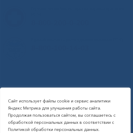
Горячая линия Министерства здравоохранения
РС(Я)
8-800-200-0-200
Единый контакт-центр здравоохранения РС(Я)
8-800-100-14-03
Сайт использует файлы cookie и сервис аналитики
RSS-обновления
|
Карта сайта
Яндекс Метрика для улучшения работы сайта.
This site is protected by reCAPTCHA and the Google Privacy Policyand
Продолжая пользоваться сайтом, вы соглашаетесь с
Terms of Service apply (Этот сайт защищен reCAPTCHA, на нем
обработкой персональных данных в соответствии с
применимы Политика конфиденциальности и Условия использования
Политикой обработки персональных данных.
Google).