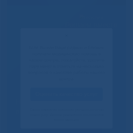
Решаем вместе
✕
Если Вы или Ваши родные и близкие
получали медицинскую помощь в
нашем центре, пожалуйста, уделите
пару минут и ответьте на несколько
вопросов о качестве работы нашего
центра.
Оценить качество услуг
Не смогли записаться к
врачу?
Своим ответом вы помогаете улучшить качество
наших услуг. Данное уведомление показывается
только один раз.