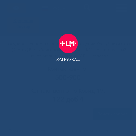
РУС
Здоровая
Якутия
Государственное автономное учреждение Республики Саха
(Якутия) Республиканская больница №1 - Национальный
центр медицины имени М.Е.Николаева
ЗАГРУЗКА...
Контакт-центр:
500-900
Контакт-центр по Ковид-19:
122 доб 4
Задать вопрос
В Национальном центре
Главная
»
Новости
»