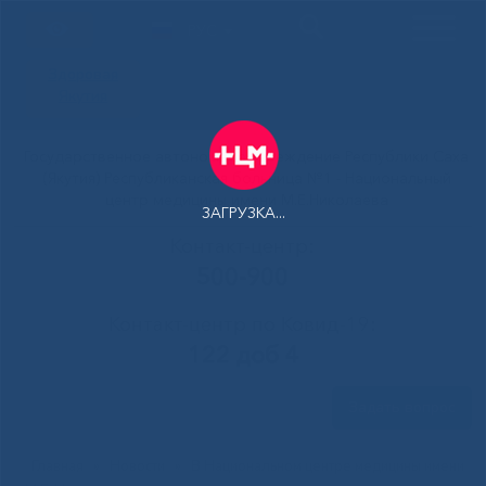
РУС
Здоровая
Якутия
Государственное автономное учреждение Республики Саха
(Якутия) Республиканская больница №1 - Национальный
центр медицины имени М.Е.Николаева
ЗАГРУЗКА...
Контакт-центр:
500-900
Контакт-центр по Ковид-19:
122 доб 4
Задать вопрос
Главная
»
Новости
»
В Национальном центре медицины имени