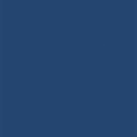
19 мая в Республиканской больнице №1 —
Национальном центре медицины имени М.Е.
Николаева состоялось торжественное
подписание коллективного договора между
администрацией учреждения и представителями
трудового коллектива. Это значимое событие
стало очередным шагом в развитии социального
партнёрства и укреплении трудовых отношений
во флагмане здравоохранения Республики Саха
(Якутия).
Церемония прошла в официальной обстановке с
участием руководства Центра, представителей
профсоюзной организации и сотрудников
различных структурных подразделений. Новый
коллективный договор был разработан в духе
конструктивного диалога, с учётом интересов всех
сторон. Документ охватывает широкий спектр
вопросов, включая условия труда, охрану здоровья
и безопасности, социальные гарантии, систему