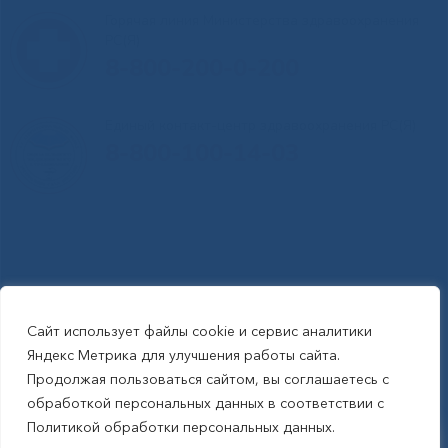
Горячая линия Министерства здравоохранения
РС(Я)
8-800-200-0-200
Единый контакт-центр здравоохранения РС(Я)
8-800-100-14-03
Сайт использует файлы cookie и сервис аналитики
RSS-обновления
|
Карта сайта
Яндекс Метрика для улучшения работы сайта.
This site is protected by reCAPTCHA and the Google Privacy Policyand
Продолжая пользоваться сайтом, вы соглашаетесь с
Terms of Service apply (Этот сайт защищен reCAPTCHA, на нем
обработкой персональных данных в соответствии с
применимы Политика конфиденциальности и Условия использования
Политикой обработки персональных данных.
Google).