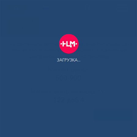
РУС
Здоровая
Якутия
Государственное автономное учреждение Республики Саха
(Якутия) Республиканская больница №1 - Национальный
центр медицины имени М.Е.Николаева
ЗАГРУЗКА...
Контакт-центр:
500-900
Контакт-центр по Ковид-19:
122 доб 4
Задать вопрос
В Национальном центре
Главная
»
Новости
»