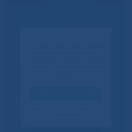
Решаем вместе
✕
Если Вы или Ваши родные и близкие
получали медицинскую помощь в
нашем центре, пожалуйста, уделите
пару минут и ответьте на несколько
вопросов о качестве работы нашего
центра.
Оценить качество услуг
Не смогли записаться к
врачу?
Своим ответом вы помогаете улучшить качество
наших услуг. Данное уведомление показывается
только один раз.