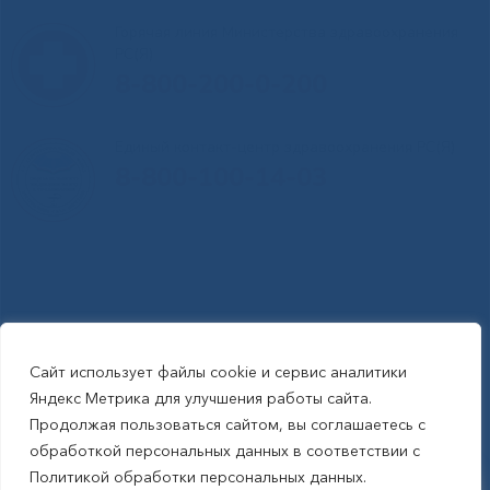
Горячая линия Министерства здравоохранения
РС(Я)
8-800-200-0-200
Единый контакт-центр здравоохранения РС(Я)
8-800-100-14-03
Сайт использует файлы cookie и сервис аналитики
RSS-обновления
|
Карта сайта
Яндекс Метрика для улучшения работы сайта.
This site is protected by reCAPTCHA and the Google Privacy Policyand
Продолжая пользоваться сайтом, вы соглашаетесь с
Terms of Service apply (Этот сайт защищен reCAPTCHA, на нем
обработкой персональных данных в соответствии с
применимы Политика конфиденциальности и Условия использования
Политикой обработки персональных данных.
Google).