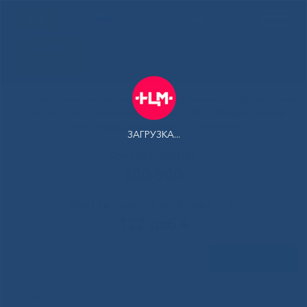
РУС
Здоровая
Якутия
Государственное автономное учреждение Республики Саха
(Якутия) Республиканская больница №1 - Национальный
центр медицины имени М.Е.Николаева
ЗАГРУЗКА...
Контакт-центр:
500-900
Контакт-центр по Ковид-19:
122 доб 4
Задать вопрос
В Национальном центре
Главная
»
Новости
»