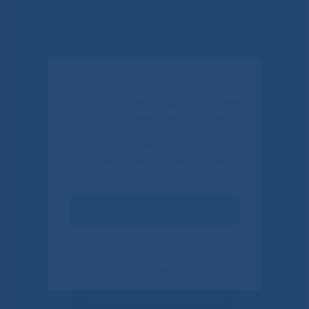
Решаем вместе
✕
Если Вы или Ваши родные и близкие
получали медицинскую помощь в
нашем центре, пожалуйста, уделите
пару минут и ответьте на несколько
вопросов о качестве работы нашего
центра.
Оценить качество услуг
Не смогли записаться к
врачу?
Своим ответом вы помогаете улучшить качество
наших услуг. Данное уведомление показывается
только один раз.
Сообщить о проблеме