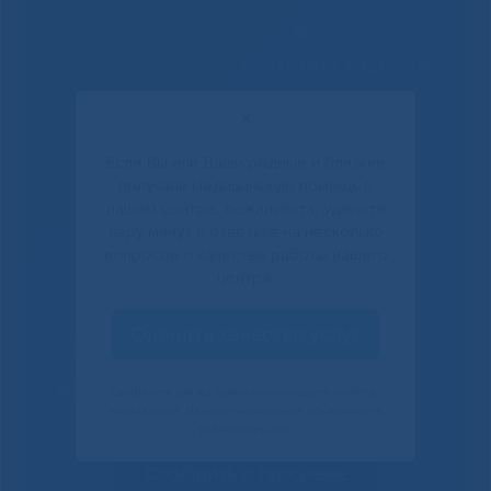
Решаем вместе
✕
Если Вы или Ваши родные и близкие
получали медицинскую помощь в
нашем центре, пожалуйста, уделите
пару минут и ответьте на несколько
вопросов о качестве работы нашего
центра.
Оценить качество услуг
Не смогли записаться к
врачу?
Своим ответом вы помогаете улучшить качество
наших услуг. Данное уведомление показывается
только один раз.
Сообщить о проблеме