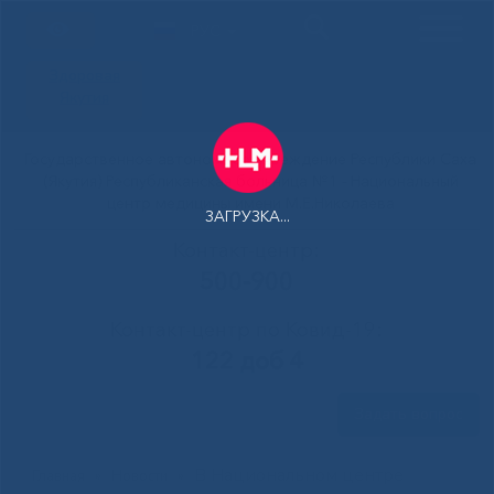
РУС
Здоровая
Якутия
Государственное автономное учреждение Республики Саха
(Якутия) Республиканская больница №1 - Национальный
центр медицины имени М.Е.Николаева
ЗАГРУЗКА...
Контакт-центр:
500-900
Контакт-центр по Ковид-19:
122 доб 4
Задать вопрос
В Национальном центре
Главная
»
Новости
»