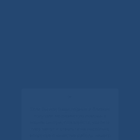
✕
Если Вы или Ваши родные и близкие
получали медицинскую помощь в
нашем центре, пожалуйста, уделите
пару минут и ответьте на несколько
вопросов о качестве работы нашего