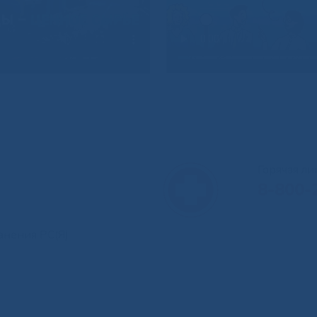
Горячая л
8-800-
анения РС(Я)