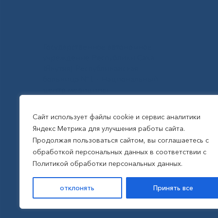
Государственное автономное
учреждение Республики Саха
(Якутия) Республиканская
больница №1 - Национальный
центр медицины
им.М.Е.Николаева
Сайт использует файлы cookie и сервис аналитики
Яндекс Метрика для улучшения работы сайта.
Все права защищены, 2026
Продолжая пользоваться сайтом, вы соглашаетесь с
обработкой персональных данных в соответствии с
Политика обработки
Политикой обработки персональных данных.
персональных данных
отклонять
Принять все