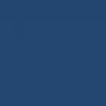
Для слабовидящих
Здоровая Якутия
Государственное автономное учреждение
Республиканская больница №1 - Национ
имени М.Е.Николаева
НОВОСТИ
ЦЕНТР
НОКОУ
ПАЦИЕНТ
В Национальном центре медици
Главная
»
Новости
»