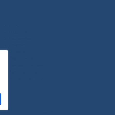
Новости
О Центре
Пациентам
Контакты
Отзывы
Платные услуги
Вопросы и ответы
Телемедицина
Стопкоронавирус
САЙТ СОЗДАН:
ООО "ЭЙФОС"
. ИНФОРМАЦИОННЫЕ ТЕХНОЛОГИИ