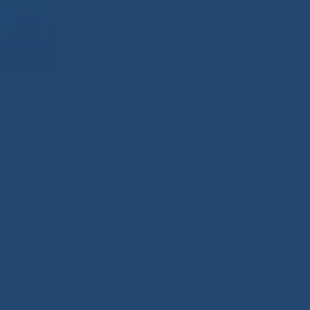
иния Министерства здравоохранения РС(Я)
200-0-200