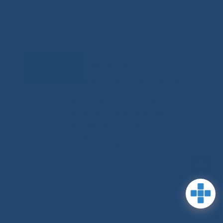
Задать
RSS-обновления
|
Карта сайта
вопрос
This site is protected by reCAPTCHA
and the Google Privacy Policyand
Terms of Service apply (Этот сайт
защищен reCAPTCHA, на нем
применимы Политика
конфиденциальности и Условия
использования Google).