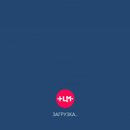
РУС
 Республики Саха (Якутия)
альный центр медицины
Контакт-центр:
500-900
Контакт-центр по Ковид-19:
122 доб 4
ЗАГРУЗКА...
АМ
ПЛАТНЫЕ УСЛУГИ
ТЕЛЕМЕДИЦИНА
ЦЕНТР КОМПЕТ
ны отметили итоги III Российских трансплант-игр
»
IMG_