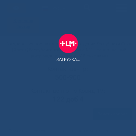
РУС
Здоровая
Якутия
Государственное автономное учреждение Республики Саха
(Якутия) Республиканская больница №1 - Национальный
центр медицины имени М.Е.Николаева
ЗАГРУЗКА...
Контакт-центр:
500-900
Контакт-центр по Ковид-19:
122 доб 4
Задать вопрос
В Национальном центре
Главная
»
Новости
»