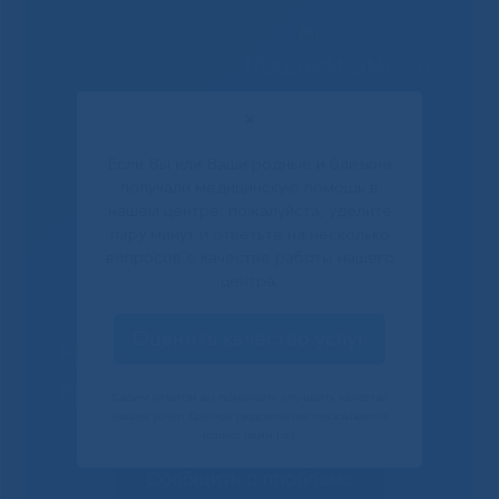
Решаем вместе
✕
Если Вы или Ваши родные и близкие
получали медицинскую помощь в
нашем центре, пожалуйста, уделите
пару минут и ответьте на несколько
вопросов о качестве работы нашего
центра.
Оценить качество услуг
Не смогли записаться к
врачу?
Своим ответом вы помогаете улучшить качество
наших услуг. Данное уведомление показывается
только один раз.
Сообщить о проблеме