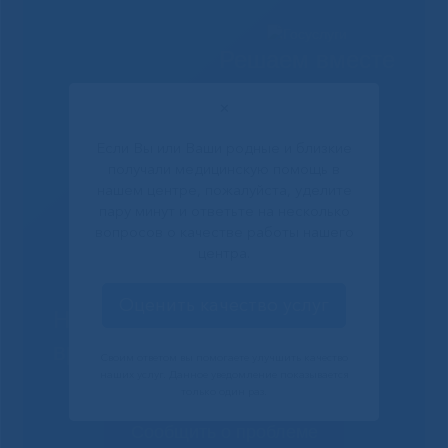
Решаем вместе
✕
Если Вы или Ваши родные и близкие
получали медицинскую помощь в
нашем центре, пожалуйста, уделите
пару минут и ответьте на несколько
вопросов о качестве работы нашего
центра.
Оценить качество услуг
Не смогли записаться к
врачу?
Своим ответом вы помогаете улучшить качество
наших услуг. Данное уведомление показывается
только один раз.
Сообщить о проблеме