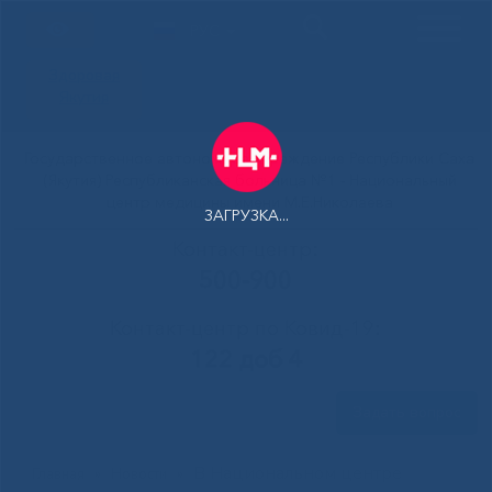
РУС
Здоровая
Якутия
Государственное автономное учреждение Республики Саха
(Якутия) Республиканская больница №1 - Национальный
центр медицины имени М.Е.Николаева
ЗАГРУЗКА...
Контакт-центр:
500-900
Контакт-центр по Ковид-19:
122 доб 4
Задать вопрос
В Национальном центре
Главная
»
Новости
»