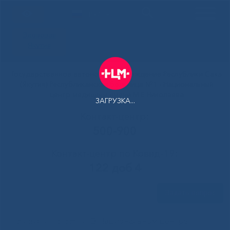
РУС
Здоровая
Якутия
Государственное автономное учреждение Республики Саха
(Якутия) Республиканская больница №1 - Национальный
центр медицины имени М.Е.Николаева
ЗАГРУЗКА...
Контакт-центр:
500-900
Контакт-центр по Ковид-19:
122 доб 4
Задать вопрос
В Национальном центре
Главная
»
Новости
»