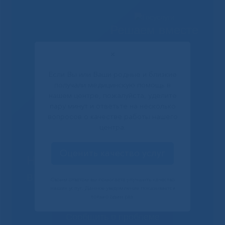
Решаем вместе
✕
Если Вы или Ваши родные и близкие
получали медицинскую помощь в
нашем центре, пожалуйста, уделите
пару минут и ответьте на несколько
вопросов о качестве работы нашего
центра.
Оценить качество услуг
Не смогли записаться к
врачу?
Своим ответом вы помогаете улучшить качество
наших услуг. Данное уведомление показывается
только один раз.
Сообщить о проблеме