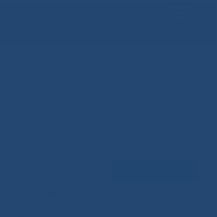
Задать вопрос
ЕНЦИЙ
МЕДИЦИНСКИЙ ТУРИЗМ
НАУКА
100 ЛЕТ
еловека
»