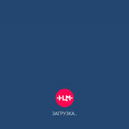
РУС
 Республики Саха (Якутия)
альный центр медицины
Контакт-центр:
500-900
Контакт-центр по Ковид-19:
122 доб 4
ЗАГРУЗКА...
АМ
ПЛАТНЫЕ УСЛУГИ
ТЕЛЕМЕДИЦИНА
ЦЕНТР КОМПЕТ
ны прошла конференция, посвященная изучению мозга ч