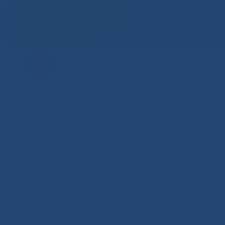
Для слабовидящих
Здоровая Якутия
Государственное автономное учреждение
Республиканская больница №1 - Национ
имени М.Е.Николаева
НОВОСТИ
ЦЕНТР
НОКОУ
ПАЦИЕНТ
В Национальном центре медици
Главная
»
Наука
»