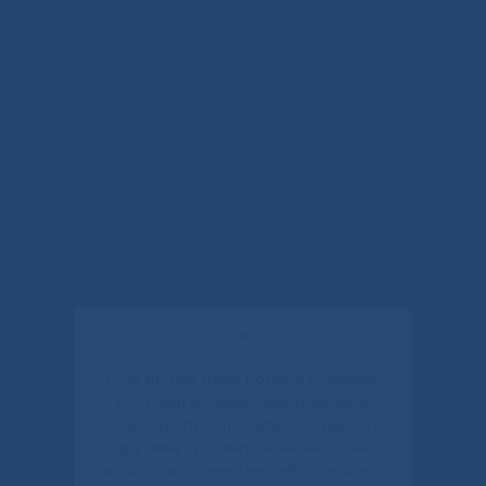
✕
Если Вы или Ваши родные и близкие
получали медицинскую помощь в
нашем центре, пожалуйста, уделите
пару минут и ответьте на несколько
вопросов о качестве работы нашего