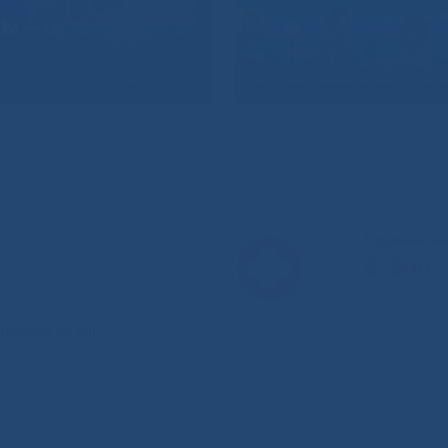
Горячая л
8-800-
анения РС(Я)