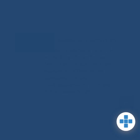
Задать
RSS-обновления
|
Карта сайта
вопрос
This site is protected by reCAPTCHA
and the Google Privacy Policyand
Terms of Service apply (Этот сайт
защищен reCAPTCHA, на нем
применимы Политика
конфиденциальности и Условия
использования Google).