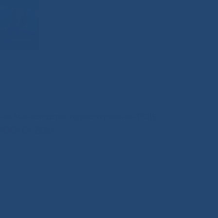
иния Министерства здравоохранения РС(Я)
200-0-200