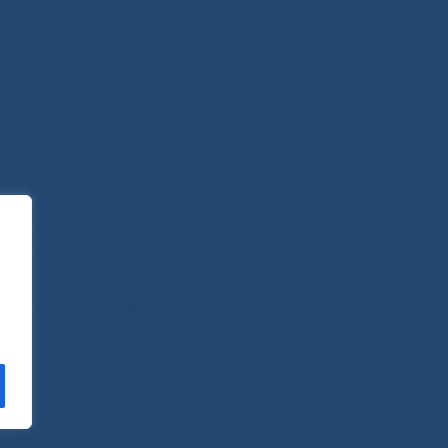
Новости
О Центре
Пациентам
Контакты
Отзывы
Платные услуги
Вопросы и ответы
Телемедицина
Стопкоронавирус
САЙТ СОЗДАН:
ООО "ЭЙФОС"
. ИНФОРМАЦИОННЫЕ ТЕХНОЛОГИИ