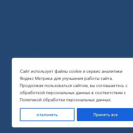
Государственное автономное
учреждение Республики Саха
(Якутия) Республиканская
больница №1 - Национальный
центр медицины
им.М.Е.Николаева
Сайт использует файлы cookie и сервис аналитики
Яндекс Метрика для улучшения работы сайта.
Все права защищены, 2026
Продолжая пользоваться сайтом, вы соглашаетесь с
обработкой персональных данных в соответствии с
Политика обработки
Политикой обработки персональных данных.
персональных данных
отклонять
Принять все