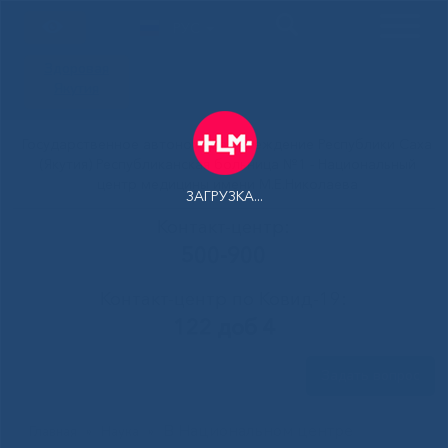
РУС
Здоровая
Якутия
Государственное автономное учреждение Республики Саха
(Якутия) Республиканская больница №1 - Национальный
центр медицины имени М.Е.Николаева
ЗАГРУЗКА...
Контакт-центр:
500-900
Контакт-центр по Ковид-19:
122 доб 4
Задать вопрос
В Национальном центре
Главная
»
Наука
»