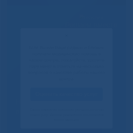
Решаем вместе
✕
Если Вы или Ваши родные и близкие
получали медицинскую помощь в
нашем центре, пожалуйста, уделите
пару минут и ответьте на несколько
вопросов о качестве работы нашего
центра.
Оценить качество услуг
Не смогли записаться к
врачу?
Своим ответом вы помогаете улучшить качество
наших услуг. Данное уведомление показывается
только один раз.