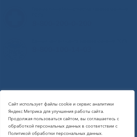
Горячая линия Министерства здравоохранения
РС(Я)
8-800-200-0-200
Единый контакт-центр здравоохранения РС(Я)
8-800-100-14-03
Сайт использует файлы cookie и сервис аналитики
RSS-обновления
|
Карта сайта
Яндекс Метрика для улучшения работы сайта.
This site is protected by reCAPTCHA and the Google Privacy Policyand
Продолжая пользоваться сайтом, вы соглашаетесь с
Terms of Service apply (Этот сайт защищен reCAPTCHA, на нем
обработкой персональных данных в соответствии с
применимы Политика конфиденциальности и Условия использования
Политикой обработки персональных данных.
Google).