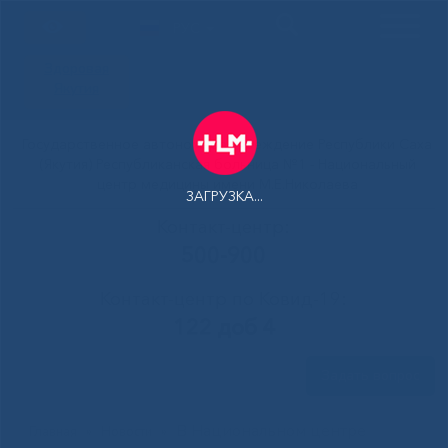
РУС
Здоровая
Якутия
Государственное автономное учреждение Республики Саха
(Якутия) Республиканская больница №1 - Национальный
центр медицины имени М.Е.Николаева
ЗАГРУЗКА...
Контакт-центр:
500-900
Контакт-центр по Ковид-19:
122 доб 4
Задать вопрос
В Национальном центре
Главная
»
Новости
»