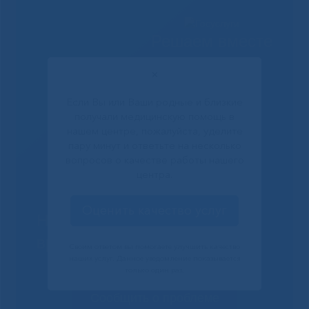
Решаем вместе
✕
Если Вы или Ваши родные и близкие
получали медицинскую помощь в
нашем центре, пожалуйста, уделите
пару минут и ответьте на несколько
вопросов о качестве работы нашего
центра.
Оценить качество услуг
Не смогли записаться к
врачу?
Своим ответом вы помогаете улучшить качество
наших услуг. Данное уведомление показывается
только один раз.
Сообщить о проблеме