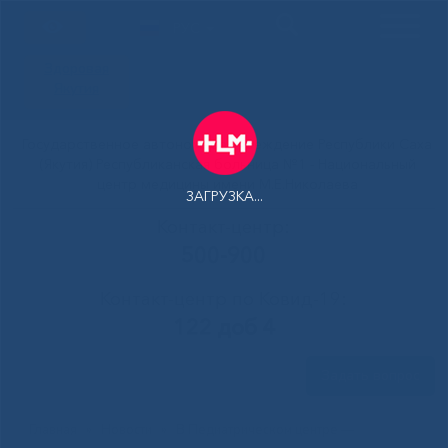
РУС
Здоровая
Якутия
Государственное автономное учреждение Республики Саха
(Якутия) Республиканская больница №1 - Национальный
центр медицины имени М.Е.Николаева
ЗАГРУЗКА...
Контакт-центр:
500-900
Контакт-центр по Ковид-19:
122 доб 4
Задать вопрос
Главная
»
Новости
»
В Педиатрическом центре —