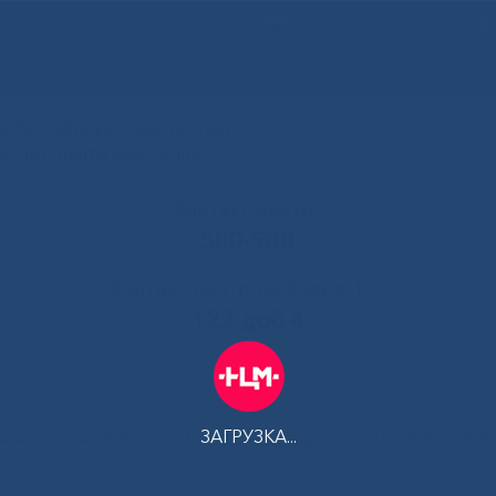
РУС
 Республики Саха (Якутия)
альный центр медицины
Контакт-центр:
500-900
Контакт-центр по Ковид-19:
122 доб 4
ЗАГРУЗКА...
АМ
ПЛАТНЫЕ УСЛУГИ
ТЕЛЕМЕДИЦИНА
ЦЕНТР КОМПЕТ
сали домой миллионного жителя Якутии
»
IMG_4529