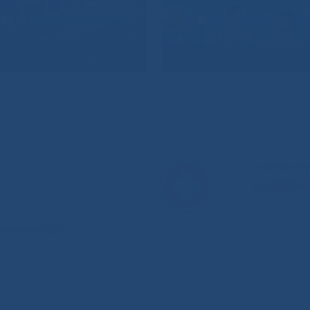
Горячая л
8-800-
анения РС(Я)