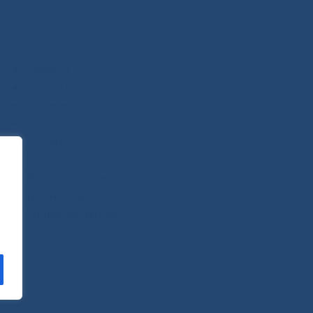
Новости
О Центре
Пациентам
Контакты
Отзывы
Платные услуги
Вопросы и ответы
Телемедицина
Стопкоронавирус
САЙТ СОЗДАН:
ООО "ЭЙФОС"
. ИНФОРМАЦИОННЫЕ ТЕХНОЛОГИИ