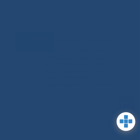
Задать
RSS-обновления
|
Карта сайта
вопрос
This site is protected by reCAPTCHA
and the Google Privacy Policyand
Terms of Service apply (Этот сайт
защищен reCAPTCHA, на нем
применимы Политика
конфиденциальности и Условия
использования Google).