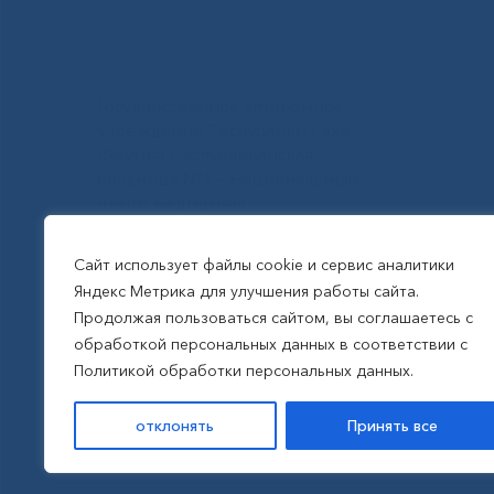
Государственное автономное
учреждение Республики Саха
(Якутия) Республиканская
больница №1 - Национальный
центр медицины
им.М.Е.Николаева
Сайт использует файлы cookie и сервис аналитики
Яндекс Метрика для улучшения работы сайта.
Все права защищены, 2026
Продолжая пользоваться сайтом, вы соглашаетесь с
обработкой персональных данных в соответствии с
Политика обработки
Политикой обработки персональных данных.
персональных данных
отклонять
Принять все