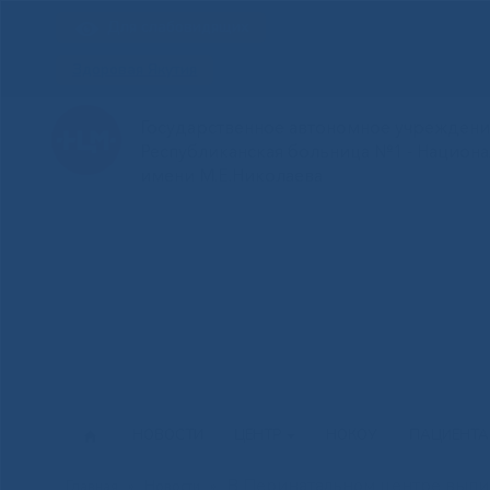
Для слабовидящих
Здоровая Якутия
Государственное автономное учреждение
Республиканская больница №1 - Национ
имени М.Е.Николаева
НОВОСТИ
ЦЕНТР
НОКОУ
ПАЦИЕНТ
В Перинатальном центре выпи
Главная
»
Новости
»