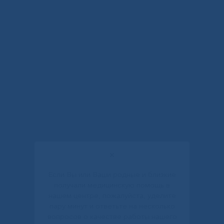
✕
Если Вы или Ваши родные и близкие
получали медицинскую помощь в
нашем центре, пожалуйста, уделите
пару минут и ответьте на несколько
вопросов о качестве работы нашего