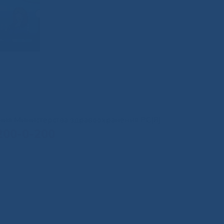
иния Министерства здравоохранения РС(Я)
200-0-200