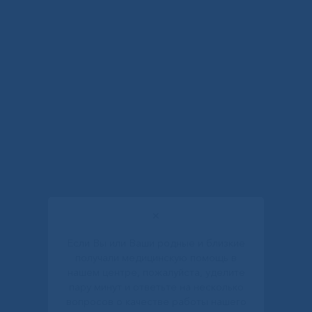
✕
Если Вы или Ваши родные и близкие
получали медицинскую помощь в
нашем центре, пожалуйста, уделите
пару минут и ответьте на несколько
вопросов о качестве работы нашего