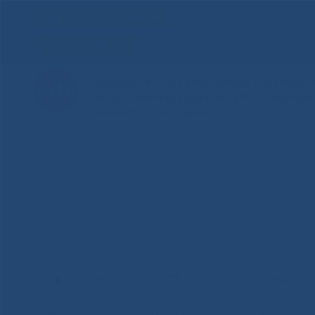
Для слабовидящих
Здоровая Якутия
Государственное автономное учреждение
Республиканская больница №1 - Национ
имени М.Е.Николаева
НОВОСТИ
ЦЕНТР
НОКОУ
ПАЦИЕНТ
В Солнечном городе завершил
Главная
»
Новости
»