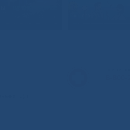
Горячая л
8-800-
анения РС(Я)