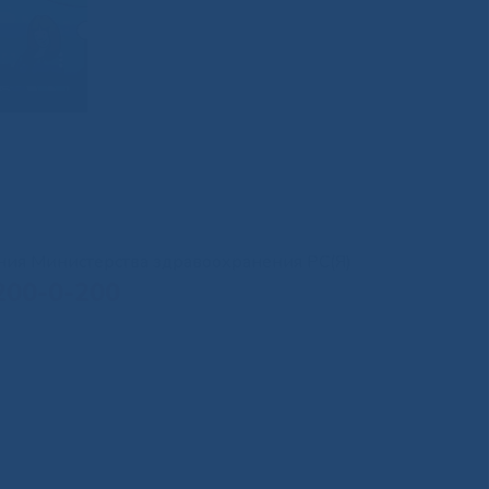
иния Министерства здравоохранения РС(Я)
200-0-200