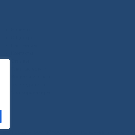
Новости
О Центре
Пациентам
Контакты
Отзывы
Платные услуги
Вопросы и ответы
Телемедицина
Стопкоронавирус
САЙТ СОЗДАН:
ООО "ЭЙФОС"
. ИНФОРМАЦИОННЫЕ ТЕХНОЛОГИИ