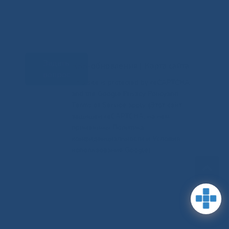
Задать
RSS-обновления
|
Карта сайта
вопрос
This site is protected by reCAPTCHA
and the Google Privacy Policyand
Terms of Service apply (Этот сайт
защищен reCAPTCHA, на нем
применимы Политика
конфиденциальности и Условия
использования Google).