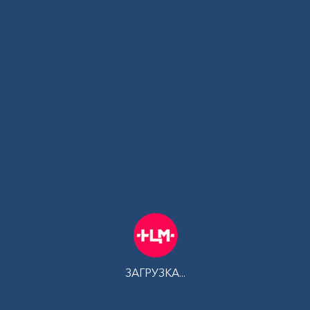
РУС
 Республики Саха (Якутия)
альный центр медицины
Контакт-центр:
500-900
Контакт-центр по Ковид-19:
122 доб 4
ЗАГРУЗКА...
АМ
ПЛАТНЫЕ УСЛУГИ
ТЕЛЕМЕДИЦИНА
ЦЕНТР КОМПЕТ
ись мероприятия проекта «Дорогою добра»
»
WhatsApp Imag