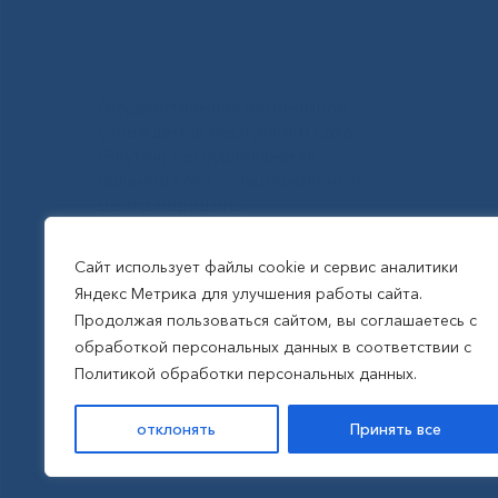
Государственное автономное
учреждение Республики Саха
(Якутия) Республиканская
больница №1 - Национальный
центр медицины
им.М.Е.Николаева
Сайт использует файлы cookie и сервис аналитики
Яндекс Метрика для улучшения работы сайта.
Все права защищены, 2026
Продолжая пользоваться сайтом, вы соглашаетесь с
обработкой персональных данных в соответствии с
Политика обработки
Политикой обработки персональных данных.
персональных данных
отклонять
Принять все