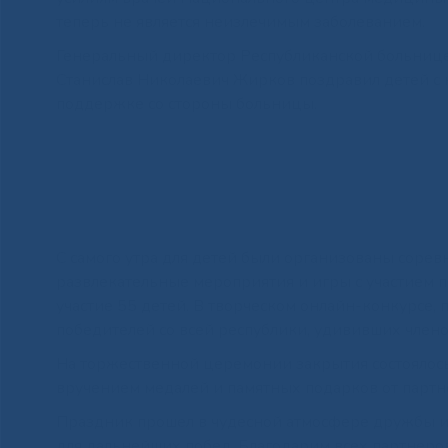
теперь не является неизлечимым заболеванием.
Генеральный директор Республиканской больниц
Станислав Николаевич Жирков поздравил детей с 
поддержке со стороны больницы.
С самого утра для детей были организованы соревн
развлекательные мероприятия и игры с участием 
участие 55 детей. В творческом онлайн-конкурсе, 
победителей со всей республики, удививших член
На торжественной церемонии закрытия состоялос
вручением медалей и памятных подарков от партне
Праздник прошел в чудесной атмосфере дружбы и
для дальнейших побед. Благодарим всех партнеро