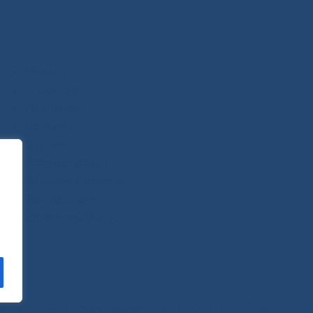
Новости
О Центре
Пациентам
Контакты
Отзывы
Платные услуги
Вопросы и ответы
Телемедицина
Стопкоронавирус
САЙТ СОЗДАН:
ООО "ЭЙФОС"
. ИНФОРМАЦИОННЫЕ ТЕХНОЛОГИИ