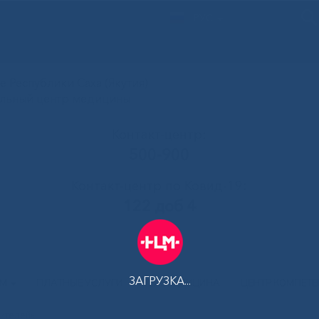
РУС
 Республики Саха (Якутия)
альный центр медицины
Контакт-центр:
500-900
Контакт-центр по Ковид-19:
122 доб 4
ЗАГРУЗКА...
АМ
ПЛАТНЫЕ УСЛУГИ
ТЕЛЕМЕДИЦИНА
ЦЕНТР КОМПЕТ
дителей»