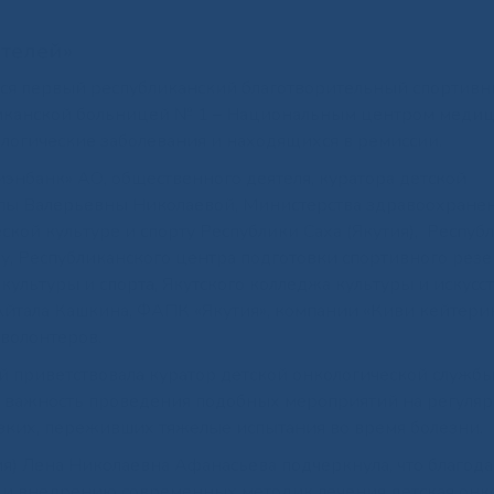
ителей»
оялся первый республиканский благотворительный спортив
ликанской больницей № 1 – Национальным центром меди
ологические заболевания и находящихся в ремиссии.
нбанк» АО, общественного деятеля, куратора детской
лы Валерьевны Николаевой, Министерства здравоохране
ской культуре и спорту Республики Саха (Якутия), Респуб
, Республиканского центра подготовки спортивного резе
льтуры и спорта, Якутского колледжа культуры и искусств
Айтала Кашкина, ФАПК «Якутия», компании «Киви кейтери
 волонтеров.
й приветствовала куратор детской онкологической служб
а важность проведения подобных мероприятий на регуля
изких, переживших тяжелые испытания во время болезни.
я) Лена Николаевна Афанасьева подчеркнула, что благод
и внедрению современных методик лечения детская онк