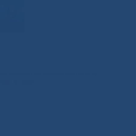
иния Министерства здравоохранения РС(Я)
200-0-200