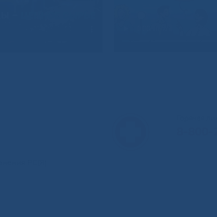
Горячая л
8-800-
анения РС(Я)