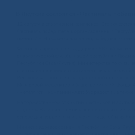
В Якутске состоялся «Фестиваль побед
12 августа в спортивном комплексе «Стерх» сост
Фестиваль победителей, организованный Респуб
имени М.Е. Николаева для детей, победивших онк
Фестиваль прошел при поддержке АКБ «Алмазэргиэ
онкологической службы нашей республики Людми
Республики Саха (Якутия), Министерства по физиче
специализированной спортивной школы по футболу
Республиканского центра адаптивной физической ку
Макаровой, меценатов и благотворителей: фонда 
«Металлист», компании «Автобус радости», а также
На торжественном открытии участников и зрителе
Людмила Валерьевна Николаева, которая отметил
основе для поддержки и сплочения детей и их бл
Министр здравоохранения Республики Саха (Якути
усилиям врачей Национального центра медицины 