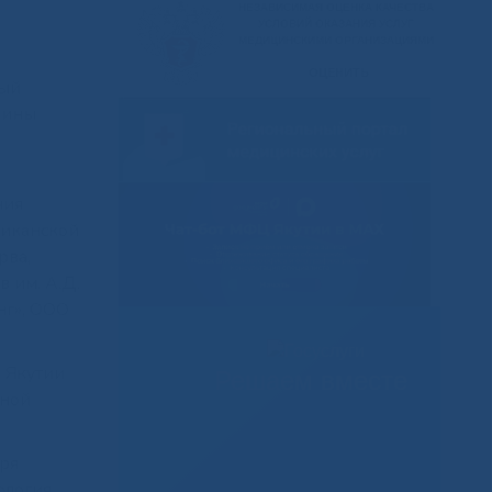
ный
цины
ния
ликанской
рва,
 им. А.Д.
нг», ООО
ы Якутии
Решаем вместе
рной
аря
ология