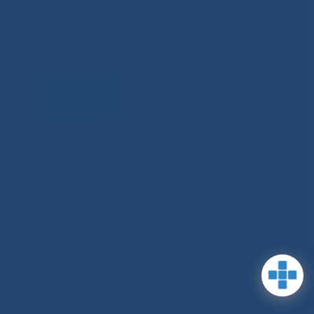
Задать
RSS-обновления
|
Карта сайта
вопрос
This site is protected by reCAPTCHA
and the Google Privacy Policyand
Terms of Service apply (Этот сайт
защищен reCAPTCHA, на нем
применимы Политика
конфиденциальности и Условия
использования Google).