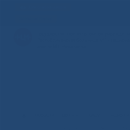
Для слабовидящих
Здоровая Якутия
Государственное автономное учреждение
Республиканская больница №1 - Национ
имени М.Е.Николаева
НОВОСТИ
ЦЕНТР
НОКОУ
ПАЦИЕНТ
Главная
»
Новости
»
В Якутске состоялся «Фестиваль побе