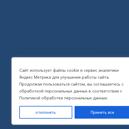
Государственное автономное
учреждение Республики Саха
(Якутия) Республиканская
больница №1 - Национальный
центр медицины
им.М.Е.Николаева
Сайт использует файлы cookie и сервис аналитики
Яндекс Метрика для улучшения работы сайта.
Все права защищены, 2026
Продолжая пользоваться сайтом, вы соглашаетесь с
обработкой персональных данных в соответствии с
Политика обработки
Политикой обработки персональных данных.
персональных данных
отклонять
Принять все