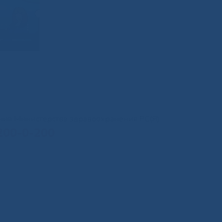
иния Министерства здравоохранения РС(Я)
200-0-200