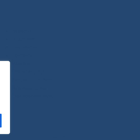
Новости
О Центре
Пациентам
Контакты
Отзывы
Платные услуги
Вопросы и ответы
Телемедицина
Стопкоронавирус
САЙТ СОЗДАН:
ООО "ЭЙФОС"
. ИНФОРМАЦИОННЫЕ ТЕХНОЛОГИИ