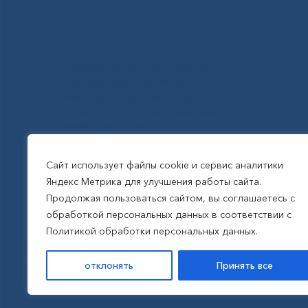
Государственное автономное
учреждение Республики Саха
(Якутия) Республиканская
больница №1 - Национальный
центр медицины
им.М.Е.Николаева
Сайт использует файлы cookie и сервис аналитики
Яндекс Метрика для улучшения работы сайта.
Все права защищены, 2026
Продолжая пользоваться сайтом, вы соглашаетесь с
обработкой персональных данных в соответствии с
Политика обработки
Политикой обработки персональных данных.
персональных данных
отклонять
Принять все