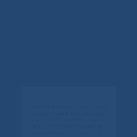
✕
Если Вы или Ваши родные и близкие
получали медицинскую помощь в
нашем центре, пожалуйста, уделите
пару минут и ответьте на несколько
вопросов о качестве работы нашего