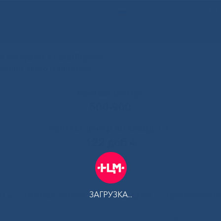
РУС
 Республики Саха (Якутия)
альный центр медицины
Контакт-центр:
500-900
Контакт-центр по Ковид-19:
122 доб 4
ЗАГРУЗКА...
АМ
ПЛАТНЫЕ УСЛУГИ
ТЕЛЕМЕДИЦИНА
ЦЕНТР КОМПЕТ
внедрению системы менеджмента качества
»
IMG_0253