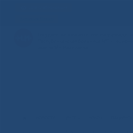
Для слабовидящих
Здоровая Якутия
Государственное автономное учреждение
Республиканская больница №1 - Национ
имени М.Е.Николаева
НОВОСТИ
ЦЕНТР
НОКОУ
ПАЦИЕНТ
В ЯРОД завершился аудит по 
Главная
»
Новости
»