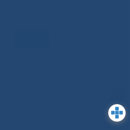
Задать
RSS-обновления
|
Карта сайта
вопрос
This site is protected by reCAPTCHA
and the Google Privacy Policyand
Terms of Service apply (Этот сайт
защищен reCAPTCHA, на нем
применимы Политика
конфиденциальности и Условия
использования Google).