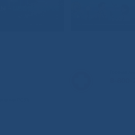
Горячая л
8-800-
анения РС(Я)