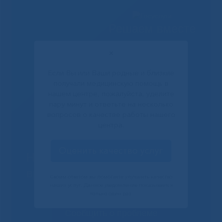
Решаем вместе
✕
Если Вы или Ваши родные и близкие
получали медицинскую помощь в
нашем центре, пожалуйста, уделите
пару минут и ответьте на несколько
вопросов о качестве работы нашего
центра.
Оценить качество услуг
Не смогли записаться к
врачу?
Своим ответом вы помогаете улучшить качество
наших услуг. Данное уведомление показывается
только один раз.
Сообщить о проблеме