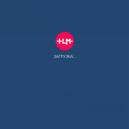
РУС
Здоровая
Якутия
Государственное автономное учреждение Республики Саха
(Якутия) Республиканская больница №1 - Национальный
центр медицины имени М.Е.Николаева
ЗАГРУЗКА...
Контакт-центр:
500-900
Контакт-центр по Ковид-19:
122 доб 4
Задать вопрос
В ЯРОД завершился аудит по
Главная
»
Новости
»