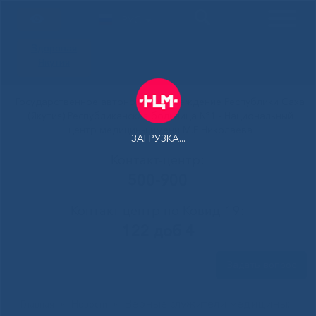
РУС
Здоровая
Якутия
Государственное автономное учреждение Республики Саха
(Якутия) Республиканская больница №1 - Национальный
центр медицины имени М.Е.Николаева
ЗАГРУЗКА...
Контакт-центр:
500-900
Контакт-центр по Ковид-19:
122 доб 4
Задать вопрос
Верные служители медицины:
Главная
»
Новости
»