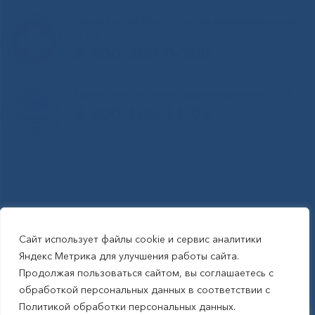
Горячая линия Министерства здравоохранения
РС(Я)
8-800-200-0-200
Единый контакт-центр здравоохранения РС(Я)
8-800-100-14-03
Сайт использует файлы cookie и сервис аналитики
RSS-обновления
|
Карта сайта
Яндекс Метрика для улучшения работы сайта.
This site is protected by reCAPTCHA and the Google Privacy Policyand
Продолжая пользоваться сайтом, вы соглашаетесь с
Terms of Service apply (Этот сайт защищен reCAPTCHA, на нем
обработкой персональных данных в соответствии с
применимы Политика конфиденциальности и Условия использования
Политикой обработки персональных данных.
Google).