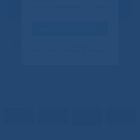
Сообщить о проблеме
вопросов о качестве работы нашего
центра.
Оценить качество услуг
Своим ответом вы помогаете улучшить качество
наших услуг. Данное уведомление показывается
только один раз.
ВИДЕО