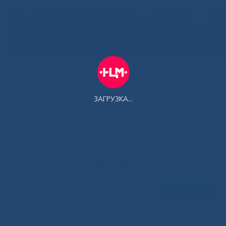
РУС
Здоровая
Якутия
Государственное автономное учреждение Республики Саха
(Якутия) Республиканская больница №1 - Национальный
центр медицины имени М.Е.Николаева
ЗАГРУЗКА...
Контакт-центр:
500-900
Контакт-центр по Ковид-19:
122 доб 4
Задать вопрос
Всероссийский день
Главная
»
Новости
»