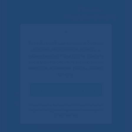
Решаем вместе
✕
Если Вы или Ваши родные и близкие
получали медицинскую помощь в
нашем центре, пожалуйста, уделите
пару минут и ответьте на несколько
вопросов о качестве работы нашего
центра.
Оценить качество услуг
Не смогли записаться к
врачу?
Своим ответом вы помогаете улучшить качество
наших услуг. Данное уведомление показывается
только один раз.
Сообщить о проблеме