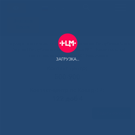
РУС
Здоровая
Якутия
Государственное автономное учреждение Республики Саха
(Якутия) Республиканская больница №1 - Национальный
центр медицины имени М.Е.Николаева
ЗАГРУЗКА...
Контакт-центр:
500-900
Контакт-центр по Ковид-19:
122 доб 4
Задать вопрос
Всероссийский день
Главная
»
Новости
»