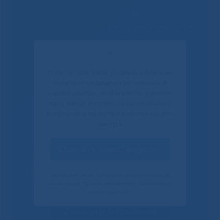
Решаем вместе
✕
Если Вы или Ваши родные и близкие
получали медицинскую помощь в
нашем центре, пожалуйста, уделите
пару минут и ответьте на несколько
вопросов о качестве работы нашего
центра.
Оценить качество услуг
Не смогли записаться к
врачу?
Своим ответом вы помогаете улучшить качество
наших услуг. Данное уведомление показывается
только один раз.
Сообщить о проблеме