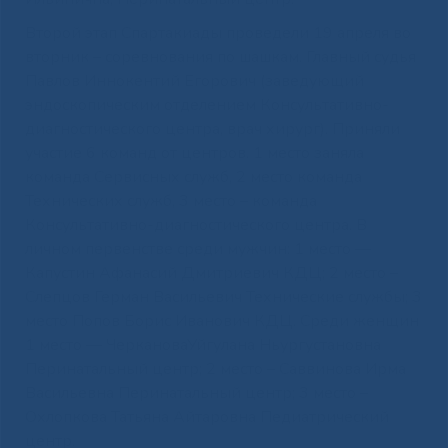
Второй этап Спартакиады проведели 19 апреля во
вторник – соревнования по шашкам. Главный судья
Павлов Иннокентий Егорович (заведующий
эндоскопическим отделением Консультативно-
диагностического центра, врач хирург). Приняли
участие 6 команд от центров. 1 место заняла
команда Сервисных служб, 2 место команда
Технических служб, 3 место – команда
Консультативно-диагностического центра. В
личном первенстве среди мужчин: 1 место —
Капустин Афанасий Дмитриевич КДЦ; 2 место –
Слепцов Герман Васильевич Технические службы; 3
место Попов Борис Иванович КДЦ. Среди женщин
1 место — ЧеркановаУйгулана Ньургустановна
Перинатальный центр; 2 место – Саввинова Ирма
Васильевна Перинатальный центр; 3 место –
Охлопкова Татьяна Айтаровна Педиатрический
центр.