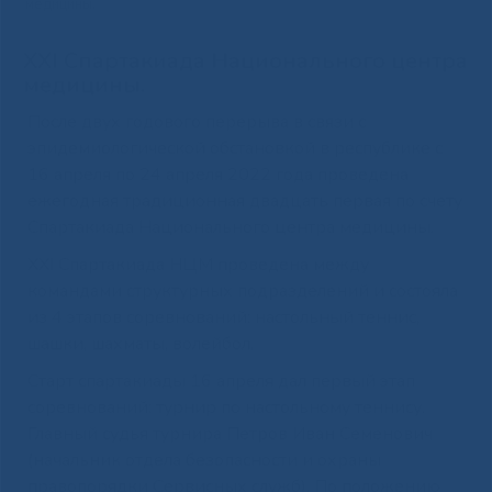
медицины.
XXI Спартакиада Национального центра
медицины.
После двух годового перерыва в связи с
эпидемиологической обстановкой в республике с
16 апреля по 24 апреля 2022 года проведена
ежегодная традиционная двадцать первая по счету
Спартакиада Национального центра медицины.
XXI Спартакиада НЦМ проведена между
командами структурных подразделений и состояла
из 4 этапов соревнований: настольный теннис,
шашки, шахматы, волейбол.
Старт спартакиады 16 апреля дал первый этап
соревнований: турнир по настольному теннису.
Главный судья турнира Петров Иван Семенович
(начальник отдела безопасности и охраны
правопорядки Сервисных служб). По положению