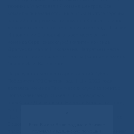
техники). Участвовали 7 команд центров. Все
команды показали отличные игры. В итоге горячих
баталий на первом месте команда Консультативно-
диагностического центра (капитан команды Павлов
Иннокентий Егорович); второе место заняла
команда Сервисных служб (капитан команды
Драгунова Мария Николаевна. На третьем месте
команда Перинатального центра (капитан команды
Осипов Илья Васильевич).
По результатам этапов соревнований Кубок
Победителя XXI Спартакиады НЦМ 2022 года
досталась команде Технических служб (директор
Попов Александр Юрьевич, председатель
профбюро Дьячковский Николай Константинович).
Второе место впервые в истории спартакиады
✕
НЦМ заняла команда Сервисных служб (директор
Ершова Мария Гаврильевна, председатель
Если Вы или Ваши родные и близкие
получали медицинскую помощь в
профбюро Попова Наталья Юрьевна, ответственная