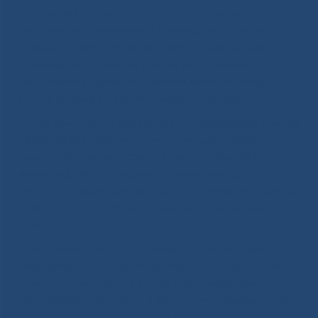
спартакиады команды центров состоят из трех
участников: 2 мужчины и 1 женщина. Среди 6
команд от центров первое место заняла команда
Клинического центра, второе место команда
технических служб, на третьем месте команда
вышла команда Педиатрического центра.
После командных соревнований проведено личное
первенство среди мужчин и женщин. Среди
мужчин призерами стали: 1 место — Булатов
Алкивиад Валентинович Клинический центр; 2
место – Колосов Кузьма Ильич, Клинический центр;
3 место – Петров Иван Семенович, Сервисные
службы.
Среди женщин призовые места заняли: 1 место –
Федорова Мария Терентьевна, Клинический центр;
2 место – Местникова Елена Александровна,
Перинатальный центр; 3 место – Николаева Аина
Ильинична, Перинатальный центр.