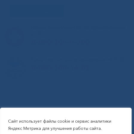
Задать вопрос
Горячая линия Министерства здравоохранения
РС(Я)
8-800-200-0-200
Единый контакт-центр здравоохранения РС(Я)
8-800-100-14-03
Сайт использует файлы cookie и сервис аналитики
RSS-обновления
|
Карта сайта
Яндекс Метрика для улучшения работы сайта.