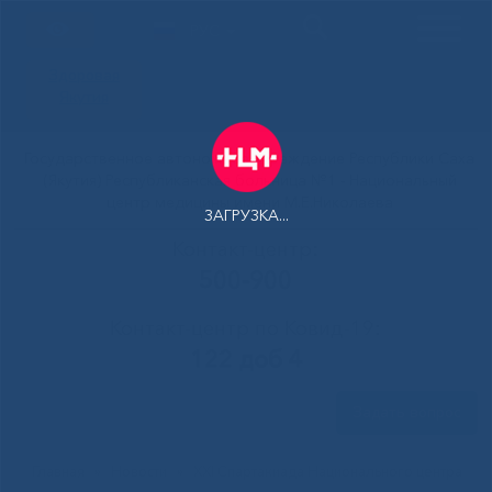
РУС
Здоровая
Якутия
Государственное автономное учреждение Республики Саха
(Якутия) Республиканская больница №1 - Национальный
центр медицины имени М.Е.Николаева
ЗАГРУЗКА...
Контакт-центр:
500-900
Контакт-центр по Ковид-19:
122 доб 4
Задать вопрос
Главная
»
Новости
»
XXI Спартакиада Национального центра