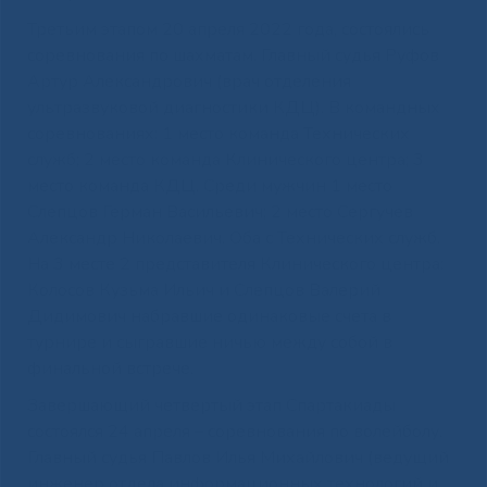
Третьим этапом 20 апреля 2022 года, состоялись
соревнования по шахматам. Главный судья Руфов
Артур Александрович (врач отделения
ультразвуковой диагностики КДЦ). В командных
соревнованиях: 1 место команда Технических
служб; 2 место команда Клинического центра; 3
место команда КДЦ. Среди мужчин 1 место
Слепцов Герман Васильевич; 2 место Сергучев
Александр Николаевич. Оба с Технических служб.
На 3 месте 2 представителя Клинического центра:
Колосов Кузьма Ильич и Слепцов Валерий
Дидимович набравшие одинаковые счета в
турнире и сыгравшие ничью между собой в
финальной встрече.
Завершающий четвертый этап Спартакиады
состоялся 24 апреля – соревнования по волейболу.
Главный судья Павлов Илья Михайлович (ведущий
инженер отдела информационных технологий и