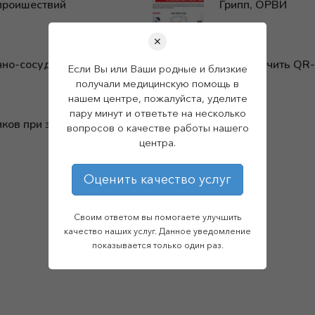
проишествий
Грипп, ОРВИ
✕
чно-сосудистых
Как получить QR
Если Вы или Ваши родные и близкие
получали медицинскую помощь в
нашем центре, пожалуйста, уделите
пару минут и ответьте на несколько
иков при эпилепсии
вопросов о качестве работы нашего
центра.
Оценить качество услуг
Страница 2 из 2:
«
1
2
Своим ответом вы помогаете улучшить
качество наших услуг. Данное уведомление
показывается только один раз.