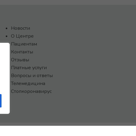
Новости
О Центре
Пациентам
Контакты
Отзывы
Платные услуги
Вопросы и ответы
Телемедицина
Стопкоронавирус
САЙТ СОЗДАН:
ООО "ЭЙФОС"
. ИНФОРМАЦИОННЫЕ ТЕХНОЛОГИИ