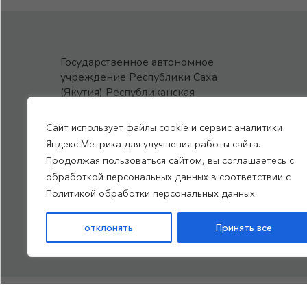
Государственное автономное
учреждение Республики Саха
(Якутия) Республиканская
больница №1 - Национальный
центр медицины
Сайт использует файлы cookie и сервис аналитики
им.М.Е.Николаева
Яндекс Метрика для улучшения работы сайта.
Продолжая пользоваться сайтом, вы соглашаетесь с
обработкой персональных данных в соответствии с
Все права защищены, 2026
Политикой обработки персональных данных.
Политика обработки
отклонять
Принять все
персональных данных