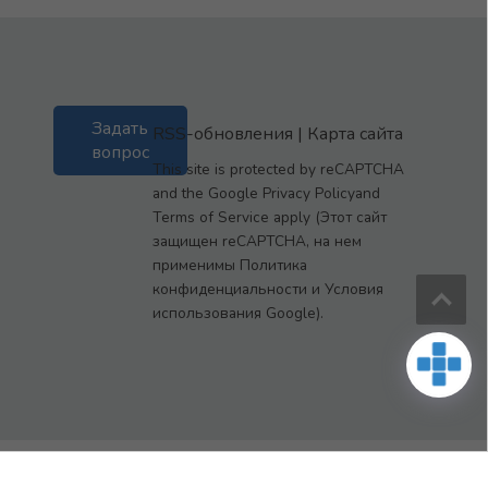
Задать
RSS-обновления
|
Карта сайта
вопрос
This site is protected by reCAPTCHA
and the Google Privacy Policyand
Terms of Service apply (Этот сайт
защищен reCAPTCHA, на нем
применимы Политика
конфиденциальности и Условия
использования Google).