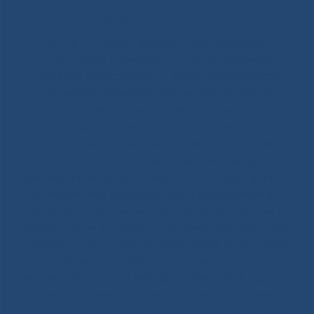
Телефон: 39 — 53 — 70
Основной целью деятельности отделения
гематологии Клинического центра является
оказание качественной и доступной плановой
специализированной, высокотехнологичной
стационарной медицинской помощи,
профилактических, диагностических,
реабилитационных мероприятий взрослому
населению Республики Саха (Якутия) при
заболеваниях крови, лимфоидной и родственной
им тканям под круглосуточным наблюдением. В
лечебной практике используются стандартная и
высокодозная химиотерапия, иммуносупрессивная
терапия, иммунотерапия, биотерапия, переливание
компонентов крови и кровезаменителей,
экстракорпоральные методы воздействия и другие
методы лечения. Проводится высокодозная
химиотерапия с поддержкой (или без таковой)