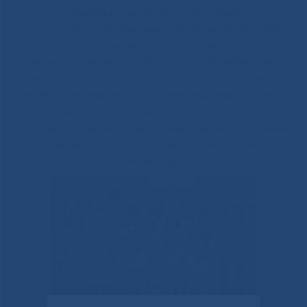
проведения процедуры. Оказывается
специализированная (химиотерапия, таргентное
лечение), в том числе высокотехнологичная
медицинская помощь больным с заболеваниями
крови, лимфоидной и родственной им тканям,
заместительная гемокомпонентная, инфузионно-
дезинтоксикационная (в том числе методы
экстракорпоральной детоксикации), эксфузионная
терапия больным в состоянии соматической
компенсации.