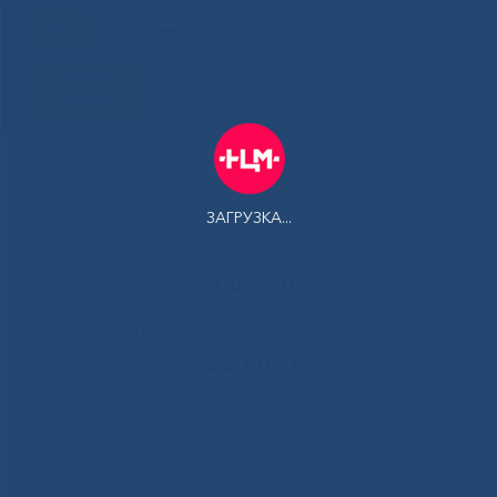
РУС
Здоровая
Якутия
Государственное автономное учреждение Республики Саха
(Якутия) Республиканская больница №1 - Национальный
центр медицины имени М.Е.Николаева
ЗАГРУЗКА...
Контакт-центр:
500-900
Контакт-центр по Ковид-19:
122 доб 4
Задать вопрос
Главная
»
Структура
»
Гематологическое отделение