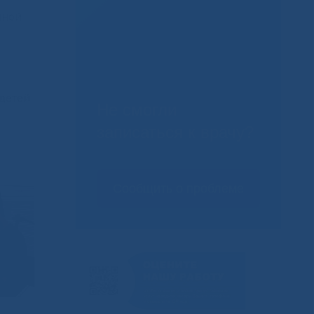
чной
 детей
Не смогли
записаться к врачу?
Сообщить о проблеме