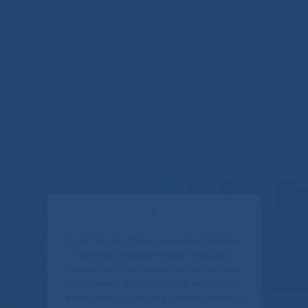
ической помощи, неотложная помощь детям с самой разли
тупают и лечатся в ОАРИТ.
, отделение оказывает консультативную помощь детям,
ота по линии санитарной авиации, ежегодно около сотни
ским центром.
✕
Если Вы или Ваши родные и близкие
получали медицинскую помощь в
нашем центре, пожалуйста, уделите
пару минут и ответьте на несколько
вопросов о качестве работы нашего