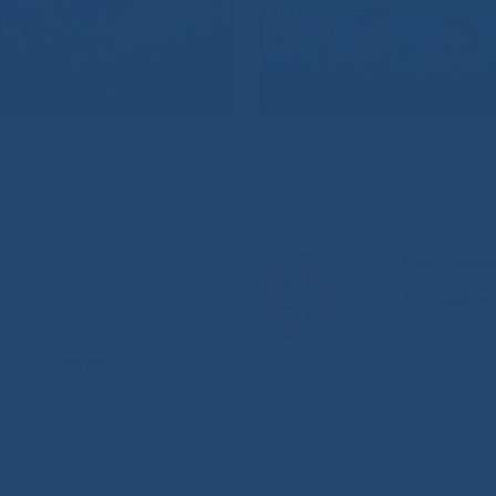
Горячая л
8-800-
анения РС(Я)