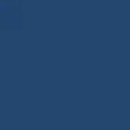
иния Министерства здравоохранения РС(Я)
200-0-200