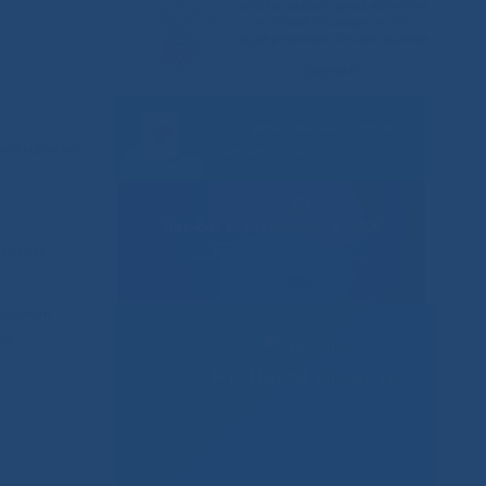
назначено
онной
женная
ка
Решаем вместе
.