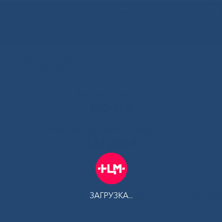
РУС
 Республики Саха (Якутия)
альный центр медицины
Контакт-центр:
500-900
Контакт-центр по Ковид-19:
122 доб 4
ЗАГРУЗКА...
АМ
ПЛАТНЫЕ УСЛУГИ
ТЕЛЕМЕДИЦИНА
ЦЕНТР КОМПЕТ
ции и интенсивной терапии