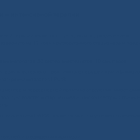
и и интенсивной терапии
ивной терапии является структурным подразделением
звернуто на 12 коек круглосуточного стационара и пред
аниматологов, 30 сестер анестезистов, 10 санитаров.
ч, врач анестезиолог-реаниматолог высшей квалификаци
лог-реаниматолог МЗ РС(Я).
циентов и повседневной практике отделения имеет сла
, под руководством старшей медицинской сестры, отлични
вны.
 коллектива ОАРИТ является залогом успешного лечения
ельной и следящей аппаратурой.