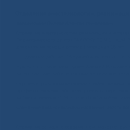
Отделение анестезиологии, реанимаци
заведующий Пуляев Алексей Николаевич
Отделение анестезиологии, реанимации и интенс
Педиатрического центра ГАУ РС(Я) РБ №1-НЦМ. Ра
для оказания помощи детям с 1 месяца да 18 лет.
В отделении работает 16 врачей анестезиологов-ре
Руководит отделением Пуляев Алексей Николаеви
категории, главный внештатный детский анестезио
Огромную роль в выхаживании крайне тяжелых па
профессиональная работа сестринского персонала
здравоохранения РС(Я) Роговой Ларисы Анатолье
Слаженная высококвалифицированная работа всего
Отделение оснащено современной наркозно-дыхат