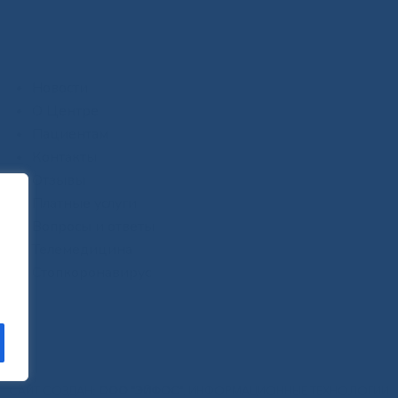
Новости
О Центре
Пациентам
Контакты
Отзывы
Платные услуги
Вопросы и ответы
Телемедицина
Стопкоронавирус
САЙТ СОЗДАН:
ООО "ЭЙФОС"
. ИНФОРМАЦИОННЫЕ ТЕХНОЛОГИИ