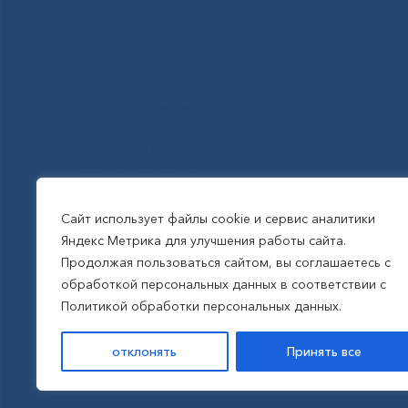
Государственное автономное
учреждение Республики Саха
(Якутия) Республиканская
больница №1 - Национальный
центр медицины
им.М.Е.Николаева
Сайт использует файлы cookie и сервис аналитики
Яндекс Метрика для улучшения работы сайта.
Все права защищены, 2026
Продолжая пользоваться сайтом, вы соглашаетесь с
обработкой персональных данных в соответствии с
Политика обработки
Политикой обработки персональных данных.
персональных данных
отклонять
Принять все