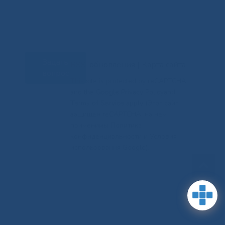
Задать
RSS-обновления
|
Карта сайта
вопрос
This site is protected by reCAPTCHA
and the Google Privacy Policyand
Terms of Service apply (Этот сайт
защищен reCAPTCHA, на нем
применимы Политика
конфиденциальности и Условия
использования Google).