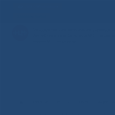
Для слабовидящих
Здоровая Якутия
Государственное автономное учреждение
Республиканская больница №1 - Национ
имени М.Е.Николаева
НОВОСТИ
ЦЕНТР
НОКОУ
ПАЦИЕНТ
Главная
»
Структура
»
Отделение анестезиологии, реанима