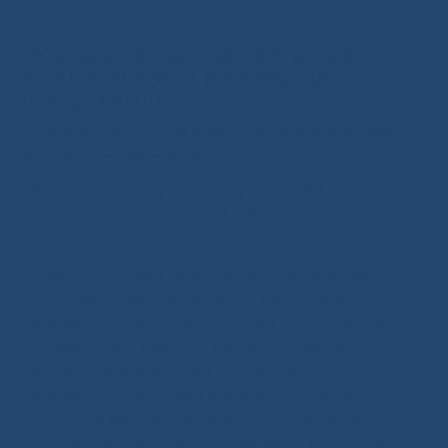
анестезиологии и реанимации новорожденных
Отделение интенсивной терапии,
анестезиологии и реанимации
новорожденных
Заведующий Бурцев Александр Александрович,
врач высшей категории
Телефоны: заведующий отд. 39-51-69, старшая
медицинская сестра 39-51-66, ординаторская 39-
51-67
Отделение интенсивной терапии, анестезиологии и
реанимации новорожденных выхаживает
новорожденных от 500 граммов с 2002 года В
отделении оказывают специализированную
помощь недоношенным и больным
новорожденным, с расстройствами функций
жизненно важных органов. На базе отделения
впервые на территории РС (Я) были внедрены