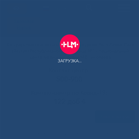
РУС
Здоровая
Якутия
Государственное автономное учреждение Республики Саха
(Якутия) Республиканская больница №1 - Национальный
центр медицины имени М.Е.Николаева
ЗАГРУЗКА...
Контакт-центр:
500-900
Контакт-центр по Ковид-19:
122 доб 4
Задать вопрос
Главная
»
Структура
»
Отделение интенсивной терапии,