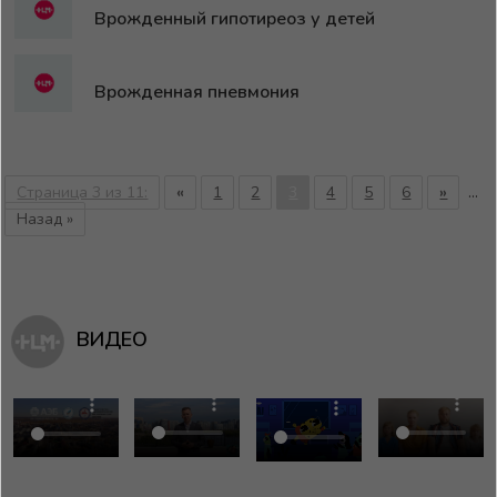
Врожденный гипотиреоз у детей
Врожденная пневмония
Страница 3 из 11:
«
1
2
3
4
5
6
»
...
Назад »
ВИДЕО