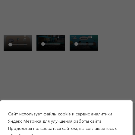
Сайт использует файлы cookie и сервис аналитики
RSS-обновления
|
Карта сайта
Яндекс Метрика для улучшения работы сайта.
This site is protected by reCAPTCHA and the Google Privacy Policyand
Продолжая пользоваться сайтом, вы соглашаетесь с
Terms of Service apply (Этот сайт защищен reCAPTCHA, на нем