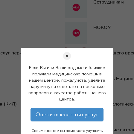
Сотрудникам
НОКОУ
услуг перинатального
Герои нашего вр
✕
Если Вы или Ваши родные и близкие
получали медицинскую помощь в
Летопись Национ
нашем центре, пожалуйста, уделите
пару минут и ответьте на несколько
вопросов о качестве работы нашего
центра.
я (КИЛ)
Бактериологическ
Оценить качество услуг
Отделение патол
Своим ответом вы помогаете улучшить