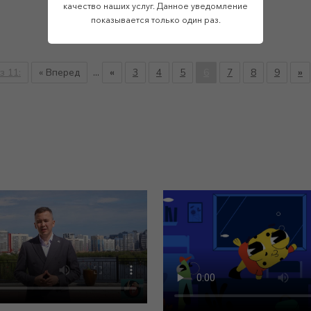
№ 2
качество наших услуг. Данное уведомление
показывается только один раз.
з 11:
« Вперед
...
«
3
4
5
6
7
8
9
»