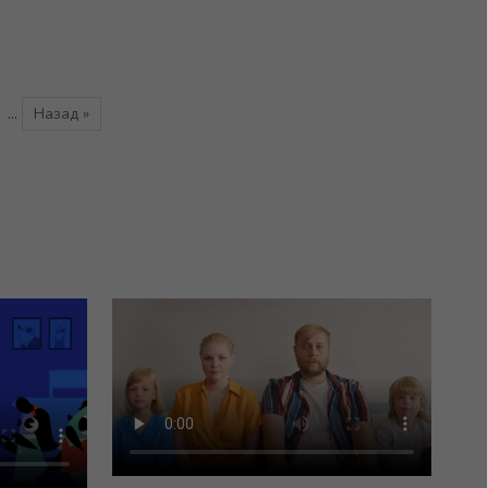
...
Назад »