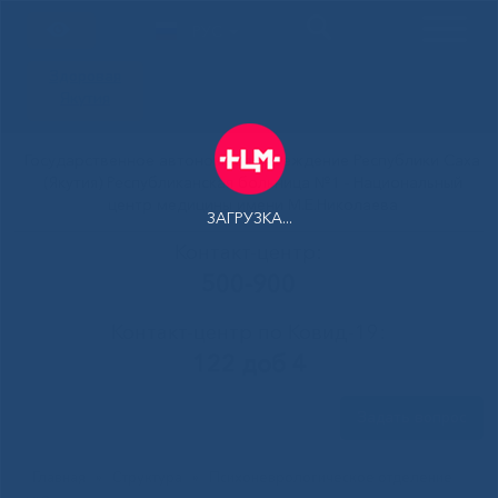
РУС
Здоровая
Якутия
Государственное автономное учреждение Республики Саха
(Якутия) Республиканская больница №1 - Национальный
центр медицины имени М.Е.Николаева
ЗАГРУЗКА...
Контакт-центр:
500-900
Контакт-центр по Ковид-19:
122 доб 4
Задать вопрос
Главная
»
Структура
»
Психоневрологическое отделение