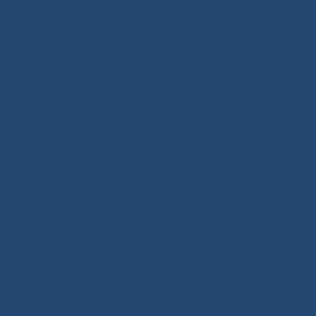
Телефон ординаторской: 39-55-62
Старшая медицинская сестра:
Ильина Елена
Николаевна, высшая категория по сестринскому
делу, раб.тел. 39-55-47
Сестринский пост: 39-55-51
Основными задачами ПНО№2 ПДЦ являются:
Оказание доступной и качественной
специализированной лечебно-диагностической
помощи детскому населению РС (Я) с патологией