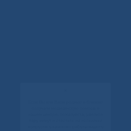
✕
Если Вы или Ваши родные и близкие
получали медицинскую помощь в
нашем центре, пожалуйста, уделите
пару минут и ответьте на несколько
вопросов о качестве работы нашего