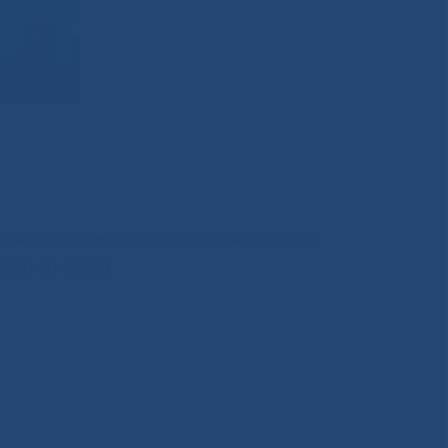
иния Министерства здравоохранения РС(Я)
200-0-200