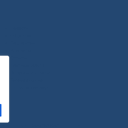
Новости
О Центре
Пациентам
Контакты
Отзывы
Платные услуги
Вопросы и ответы
Телемедицина
Стопкоронавирус
САЙТ СОЗДАН:
ООО "ЭЙФОС"
. ИНФОРМАЦИОННЫЕ ТЕХНОЛОГИИ