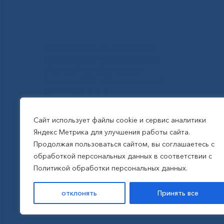
Государственное автономное
учреждение Республики Саха
(Якутия) Республиканская
больница №1 - Национальный
центр медицины
им.М.Е.Николаева
Сайт использует файлы cookie и сервис аналитики
Яндекс Метрика для улучшения работы сайта.
Все права защищены, 2026
Продолжая пользоваться сайтом, вы соглашаетесь с
обработкой персональных данных в соответствии с
Политика обработки
Политикой обработки персональных данных.
персональных данных
отклонять
Принять все