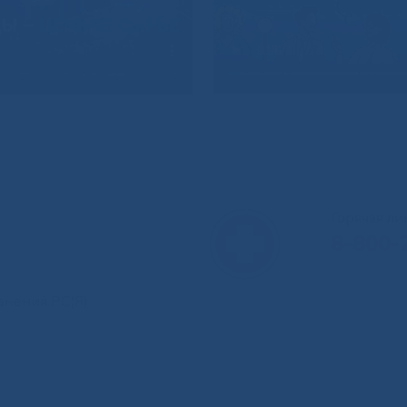
Горячая л
8-800-
анения РС(Я)