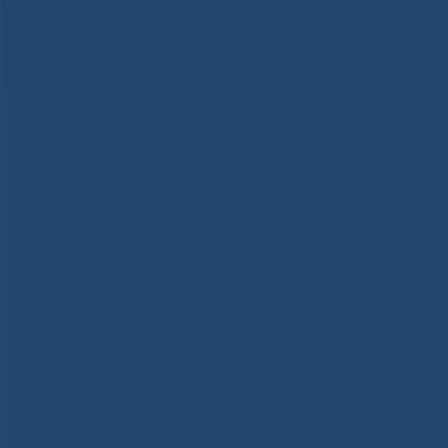
Для слабовидящих
Здоровая Якутия
Государственное автономное учреждение
Республиканская больница №1 - Национ
имени М.Е.Николаева
НОВОСТИ
ЦЕНТР
НОКОУ
П
Главная
»
Структура
»
(Русский) Апноэ недоношенных