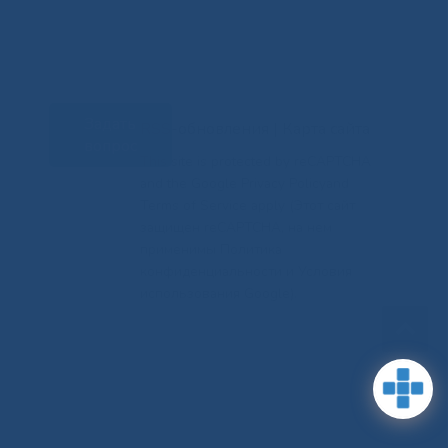
Задать
RSS-обновления
|
Карта сайта
вопрос
This site is protected by reCAPTCHA
and the Google Privacy Policyand
Terms of Service apply (Этот сайт
защищен reCAPTCHA, на нем
применимы Политика
конфиденциальности и Условия
использования Google).