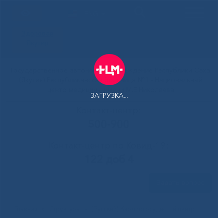
ENG
Здоровая
Якутия
Государственное автономное учреждение Республики Саха
(Якутия) Республиканская больница №1 - Национальный
центр медицины имени М.Е.Николаева
ЗАГРУЗКА...
Контакт-центр:
500-900
Контакт-центр по Ковид-19:
122 доб 4
Задать вопрос
Главная
»
Структура
»
(Русский) Кардиососудистый центр