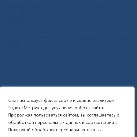
Горячая линия Министерства здравоохранения
РС(Я)
8-800-200-0-200
Единый контакт-центр здравоохранения РС(Я)
8-800-100-14-03
Сайт использует файлы cookie и сервис аналитики
RSS-обновления
|
Карта сайта
Яндекс Метрика для улучшения работы сайта.
This site is protected by reCAPTCHA and the Google Privacy Policyand
Продолжая пользоваться сайтом, вы соглашаетесь с
Terms of Service apply (Этот сайт защищен reCAPTCHA, на нем
обработкой персональных данных в соответствии с
применимы Политика конфиденциальности и Условия использования
Политикой обработки персональных данных.
Google).