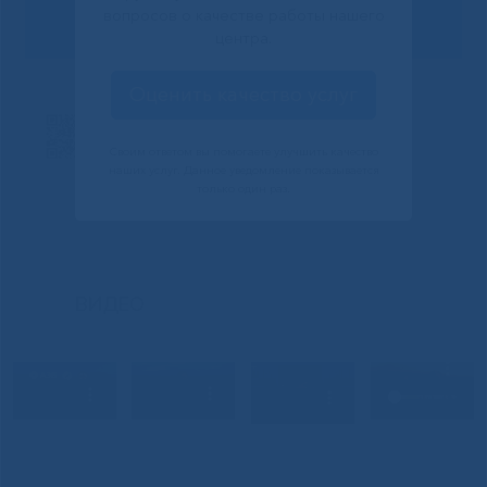
вопросов о качестве работы нашего
центра.
Оценить качество услуг
Своим ответом вы помогаете улучшить качество
наших услуг. Данное уведомление показывается
только один раз.
ВИДЕО