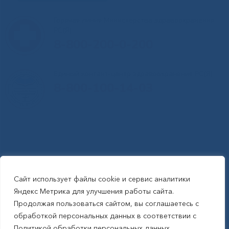
Горячая линия Министерства здравоохранения
РС(Я)
8-800-200-0-200
Единый контакт-центр здравоохранения РС(Я)
8-800-100-14-03
Сайт использует файлы cookie и сервис аналитики
RSS-обновления
|
Карта сайта
Яндекс Метрика для улучшения работы сайта.
This site is protected by reCAPTCHA and the Google Privacy Policyand
Продолжая пользоваться сайтом, вы соглашаетесь с
Terms of Service apply (Этот сайт защищен reCAPTCHA, на нем
обработкой персональных данных в соответствии с
применимы Политика конфиденциальности и Условия использования
Политикой обработки персональных данных.