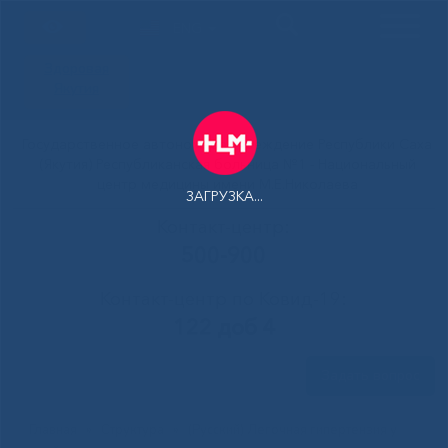
ENG
Здоровая
Якутия
Государственное автономное учреждение Республики Саха
(Якутия) Республиканская больница №1 - Национальный
центр медицины имени М.Е.Николаева
ЗАГРУЗКА...
Контакт-центр:
500-900
Контакт-центр по Ковид-19:
122 доб 4
Задать вопрос
Главная
»
Структура
»
(Русский) Легочная гипертензия у