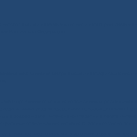
еонатолог высшей квалификационной категории. Заслуже
ения Российской Федерации.
ьмовна
, медицинская сестра высшей квалификационной к
ия).
пециализированная помощь новорожденным, родившимся 
ериоде, а также уход за здоровыми новорожденными. При
ь в родовом зале, интенсивной терапии в палате интен
офильные отделения неонатального блока согласно показ
тсутствии противопоказаний, в условиях отделения прово