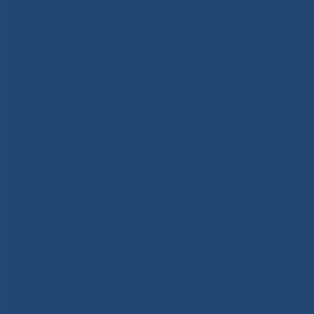
Отделение новорожденных
Заведующий:
Фомина Кира Анатольевна
, врач-н
Республики Саха (Якутия). Отличник здравоохран
тел. 39-50-63
Ординаторская
тел. 39-58-01
Старшая медсестра:
Охлопкова Вероника Вильгел
Отличник здравоохранения Республики Саха (Якут
тел. 39-58-04
В отделении оказывается квалифицированная с
при состояниях, возникающих в перинатальном п
необходимости оказывается реанимационная помощ
терапии отделения и своевременный перевод в пр
Во время пребывания ребенка в стационаре, при о