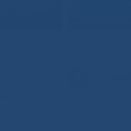
Горячая л
8-800-
анения РС(Я)