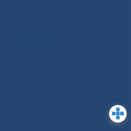
Задать
RSS-обновления
|
Карта сайта
вопрос
This site is protected by reCAPTCHA
and the Google Privacy Policyand
Terms of Service apply (Этот сайт
защищен reCAPTCHA, на нем
применимы Политика
конфиденциальности и Условия
использования Google).