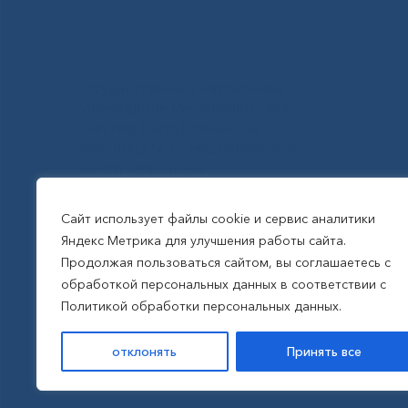
Государственное автономное
учреждение Республики Саха
(Якутия) Республиканская
больница №1 - Национальный
центр медицины
им.М.Е.Николаева
Сайт использует файлы cookie и сервис аналитики
Яндекс Метрика для улучшения работы сайта.
Все права защищены, 2026
Продолжая пользоваться сайтом, вы соглашаетесь с
обработкой персональных данных в соответствии с
Политика обработки
Политикой обработки персональных данных.
персональных данных
отклонять
Принять все