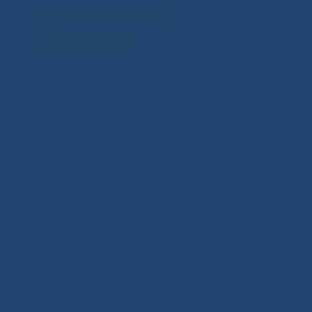
Для слабовидящих
Здоровая Якутия
Государственное автономное учреждение
Республиканская больница №1 - Национ
имени М.Е.Николаева
НОВОСТИ
ЦЕНТР
НОКОУ
П
Главная
»
Структура
»
Отделение новорожденных