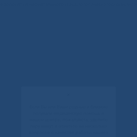
мероприятия неонатального и аудиологическогоскрининго
✕
Если Вы или Ваши родные и близкие
получали медицинскую помощь в
нашем центре, пожалуйста, уделите
пару минут и ответьте на несколько
вопросов о качестве работы нашего