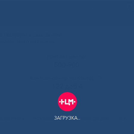
ENG
 Республики Саха (Якутия)
альный центр медицины
Контакт-центр:
500-900
Контакт-центр по Ковид-19:
122 доб 4
ЗАГРУЗКА...
АЦИЕНТАМ
ПЛАТНЫЕ УСЛУГИ
ТЕЛЕМЕДИЦИНА
РЦК