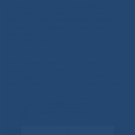
жизненно важных органов их деятельности,
включающая в себя использование искусственной
вентиляции легких, поликомпонентную терапию, а
также выхаживание недоношенных детей с
экстремально низкой массой тела при рождении
(500 грамм и выше).
Все новорожденные госпитализируются в
условиях транспортабельности и по
договоренности с заведующим отделением,
заместителем директора по неонатальной помощи.
✕