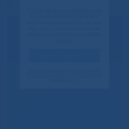
Если Вы или Ваши родные и близкие
получали медицинскую помощь в
нашем центре, пожалуйста, уделите
пару минут и ответьте на несколько
вопросов о качестве работы нашего
центра.
Оценить качество услуг
Своим ответом вы помогаете улучшить качество
наших услуг. Данное уведомление показывается
Решаем вместе
только один раз.