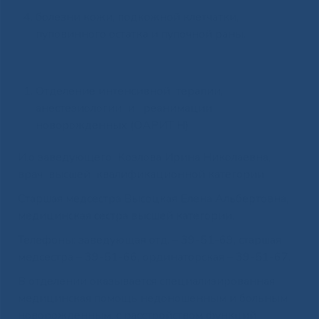
болезни кожи, подкожной клетчатки,
пуповинного остатка и пупочной раны.
Отделение интенсивной терапии,
анестезиологии и реанимации
новорожденных (ОАРИТ Н)
И.о заведующего Козлова Ирина Николаевна,
врач высшей квалификационной категории
Старшая медсестра Высоцкая Елена Альбертовна,
медицинская сестра высшей категории.
Телефоны: заведующая отд. – 39-51-69, старшая
медсестра – 39-51-66, ординаторская – 39-51-67.
В отделении оказывается специализированная
медицинская помощь недоношенным и больным
новорожденным, с расстройством функций