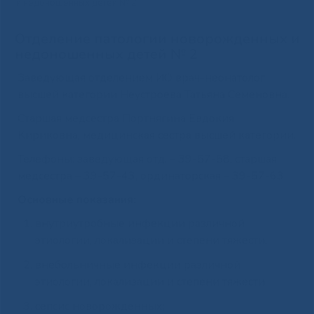
и недоношенных детей № 2
Отделение патологии новорожденных и
недоношенных детей № 2
Заведующая отделением ИО врач-неонатолог
высшей категории Неустроева Татьяна Семеновна.
Старшая медсестра Портнягина Евдокия
Кириковна, медицинская сестра высшей категории.
Телефоны: заведующая отд. – 39-57-58, старшая
медсестра – 39-57-43, ординаторская – 39-57-63
Основные показания:
внутриутробные инфекции различной
этиологии, локализации и степени тяжести;
внебольничные инфекции различной
этиологии, локализации и степени тяжести;
сепсис новорожденных;