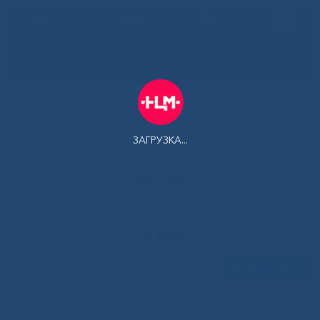
ENG
Здоровая
Якутия
Государственное автономное учреждение Республики Саха
(Якутия) Республиканская больница №1 - Национальный
центр медицины имени М.Е.Николаева
ЗАГРУЗКА...
Контакт-центр:
500-900
Контакт-центр по Ковид-19:
122 доб 4
Задать вопрос
Главная
»
Структура
»
Отделение патологии новорожденных