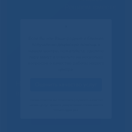
Решаем вместе
✕
Если Вы или Ваши родные и близкие
получали медицинскую помощь в
нашем центре, пожалуйста, уделите
пару минут и ответьте на несколько
вопросов о качестве работы нашего
центра.
Не смогли записаться к
Оценить качество услуг
врачу?
Своим ответом вы помогаете улучшить качество
наших услуг. Данное уведомление показывается
только один раз.
Сообщить о проблеме