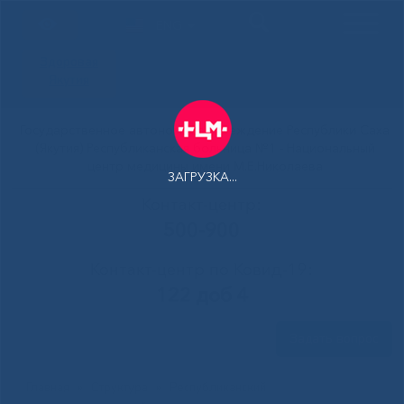
ENG
Здоровая
Якутия
Государственное автономное учреждение Республики Саха
(Якутия) Республиканская больница №1 - Национальный
центр медицины имени М.Е.Николаева
ЗАГРУЗКА...
Контакт-центр:
500-900
Контакт-центр по Ковид-19:
122 доб 4
Задать вопрос
Главная
»
Структура
»
Республиканский