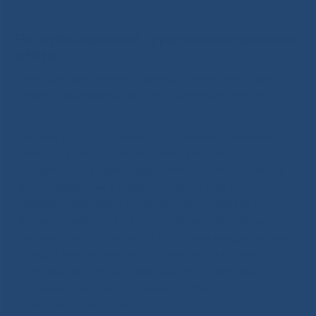
сурдологопедический центр
Республиканский сурдологопедический
центр
Заведующая Ильина Надежда Романовна, врач
первой квалификационной категории, тел. 39-53-
20
На базе центра получают специализированную
консультативно-диагностическую, лечебно-
профилактическую и реабилитационную помощь
дети и взрослые с расстройствами слуха,
нарушениями речи. С пациентами, наравне с
врачами, работают и сурдопедагоги, логопеды,
техник-слухопротезист. 3,5 тыс. инвалидов по слуху
прошли реабилитацию и получили льготные
слуховые аппараты. Охват аудиологическим
скринингом слуха составляет 100%
новорожденных в НЦМ.