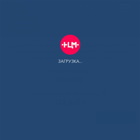
ENG
Здоровая
Якутия
Государственное автономное учреждение Республики Саха
(Якутия) Республиканская больница №1 - Национальный
центр медицины имени М.Е.Николаева
ЗАГРУЗКА...
Контакт-центр:
500-900
Контакт-центр по Ковид-19:
122 доб 4
Задать вопрос
Главная
»
Новости
»
(Русский) Неделя отказа от табака