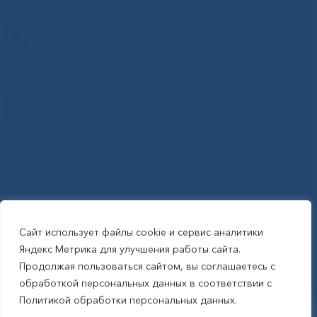
Горячая линия Министерства здравоохранения
РС(Я)
8-800-200-0-200
Единый контакт-центр здравоохранения РС(Я)
8-800-100-14-03
Сайт использует файлы cookie и сервис аналитики
RSS-обновления
|
Карта сайта
Яндекс Метрика для улучшения работы сайта.
This site is protected by reCAPTCHA and the Google Privacy Policyand
Продолжая пользоваться сайтом, вы соглашаетесь с
Terms of Service apply (Этот сайт защищен reCAPTCHA, на нем
обработкой персональных данных в соответствии с
применимы Политика конфиденциальности и Условия использования
Политикой обработки персональных данных.
Google).