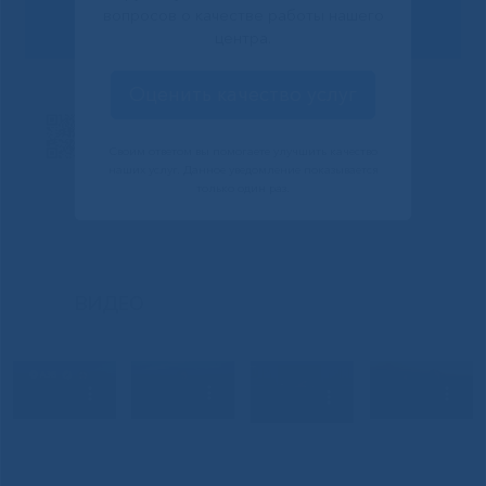
вопросов о качестве работы нашего
центра.
Оценить качество услуг
Своим ответом вы помогаете улучшить качество
наших услуг. Данное уведомление показывается
только один раз.
ВИДЕО