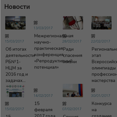
Новости
13/03/2017
Межрегиональная
15/03/2017
28/02/2017
22/02/2017
научно-
практическая
Об итогах
Ради
Региональ
конференция
деятельности
спасения
этап
«Репродуктивный
РБ№1-
жизни
Всероссийс
потенциал»
НЦМ за
олимпиады
2016 год и
профессион
задачах...
мастерства
14/02/2017
30/01/2017
15
Конкурса
15/02/2017
07/02/2017
февраля
на
2017 года
создание
15
Секция