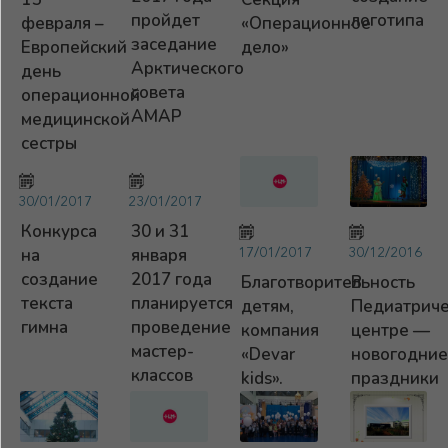
пройдет
логотипа
февраля –
«Операционное
заседание
Европейский
дело»
Арктического
день
совета
операционной
АМАР
медицинской
сестры
30/01/2017
23/01/2017
Конкурса
30 и 31
17/01/2017
30/12/2016
на
января
создание
2017 года
Благотворительность
В
текста
планируется
детям,
Педиатрич
гимна
проведение
компания
центре —
мастер-
«Devar
новогодние
классов
kids».
праздники