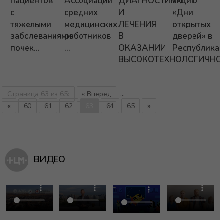
пациентов
Ассоциации
ДИАГНОСТИКИ
акцию
с
средних
И
«Дни
тяжелыми
медицинских
ЛЕЧЕНИЯ
открытых
заболеваниями
работников
В
дверей» в
почек...
...
ОКАЗАНИИ
Республикан
ВЫСОКОТЕХНОЛОГИЧНОЙ
Страница 63 из 65:
« Вперед
...
«
60
61
62
63
64
65
»
ВИДЕО