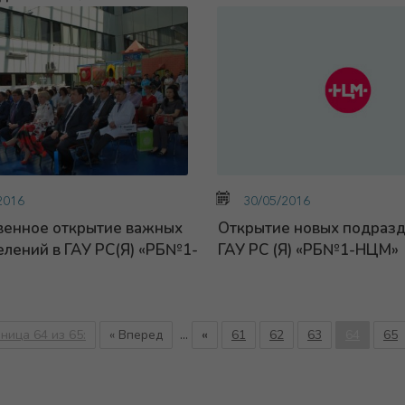
2016
30/05/2016
венное открытие важных
Открытие новых подраз
лений в ГАУ РС(Я) «РБ№1-
ГАУ РС (Я) «РБ№1-НЦМ»
ница 64 из 65:
« Вперед
...
«
61
62
63
64
65