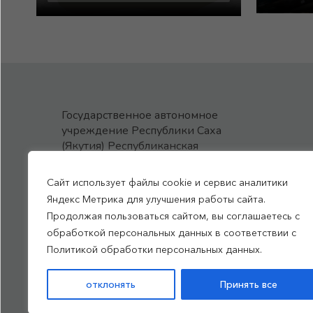
Государственное автономное
учреждение Республики Саха
(Якутия) Республиканская
больница №1 - Национальный
центр медицины
Сайт использует файлы cookie и сервис аналитики
им.М.Е.Николаева
Яндекс Метрика для улучшения работы сайта.
Продолжая пользоваться сайтом, вы соглашаетесь с
обработкой персональных данных в соответствии с
Все права защищены, 2026
Политикой обработки персональных данных.
Политика обработки
отклонять
Принять все
персональных данных