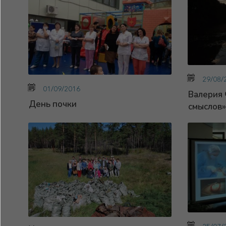
29/08/
01/09/2016
Валерия 
День почки
смыслов