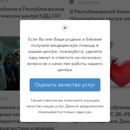
2016
25/07/2016
обытие в Республиканском
В Республиканской боль
гическом центре КДЦ ГАУ
Национальном центре м
впервые...
✕
Если Вы или Ваши родные и близкие
получали медицинскую помощь в
нашем центре, пожалуйста, уделите
пару минут и ответьте на несколько
вопросов о качестве работы нашего
центра.
Оценить качество услуг
2016
22/06/2016
Своим ответом вы помогаете улучшить
качество наших услуг. Данное уведомление
венное открытие
Торжественное собрани
показывается только один раз.
рных коек
коллектива ГАУ РС (Я) «
иярентгенхирургических
НЦМ», посвященное Дню.
диагностики и лечения...