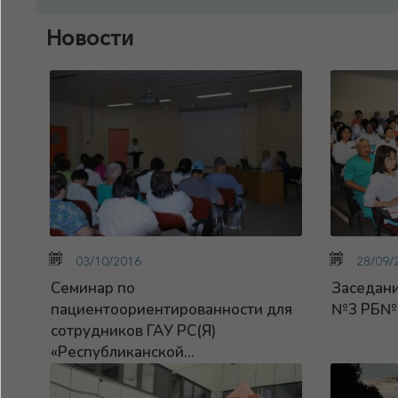
Новости
03/10/2016
28/09/
Семинар по
Заседани
пациентоориентированности для
№3 РБ№
сотрудников ГАУ РС(Я)
«Республиканской...