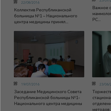
25/07/
22/08/2016
Важное с
Коллектив Республиканской
маммоло
больницы №1 – Национального
РС...
центра медицины принял...
19/07/2016
23/06/
Заседание Медицинского Совета
Торжест
Республиканской больницы №1-
стациона
Национального центра медицины
отделен
методов 