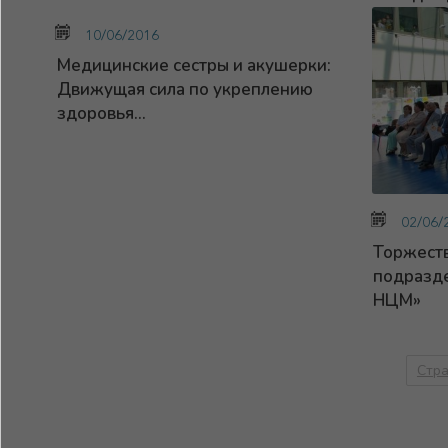
10/06/2016
Медицинские сестры и акушерки:
Движущая сила по укреплению
здоровья...
02/06/
Торжест
подразде
НЦМ»
Стра