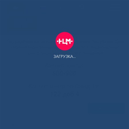
РУС
Здоровая
Якутия
Государственное автономное учреждение Республики Саха
(Якутия) Республиканская больница №1 - Национальный
центр медицины имени М.Е.Николаева
ЗАГРУЗКА...
Контакт-центр:
500-900
Контакт-центр по Ковид-19:
122 доб 4
Задать вопрос
В Национальном центре
Главная
»
Новости
»