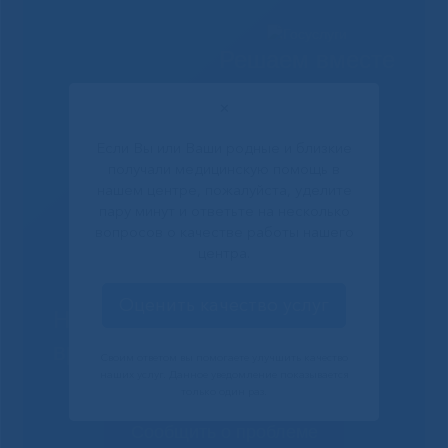
Решаем вместе
✕
Если Вы или Ваши родные и близкие
получали медицинскую помощь в
нашем центре, пожалуйста, уделите
пару минут и ответьте на несколько
вопросов о качестве работы нашего
центра.
Оценить качество услуг
Не смогли записаться к
врачу?
Своим ответом вы помогаете улучшить качество
наших услуг. Данное уведомление показывается
только один раз.
Сообщить о проблеме