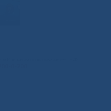
иния Министерства здравоохранения РС(Я)
200-0-200