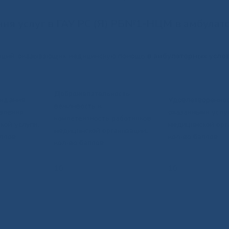
ния услуг в ГАУ РС (Я) РБ№1-НЦМ в амбула
заций, оказывающих медицинскую помощь
в амбулаторных усло
Доброжелательность,
идания
Удовлетворенно
вежливость и
вления
оказанными услу
компетентность работников
кой услуги,
медицинской орг
медицинской организации,
аллов
кол-во баллов
кол-во баллов
10
10