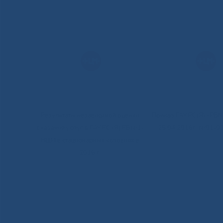
Результаты независимой оценки
Приказ ГАУ РС(Я) «РБ
оказания услуг в ГАУ РС (Я) РБ№1-
25.04.2016г. №01-0
НЦМ в стационарных условиях в
2016 г.