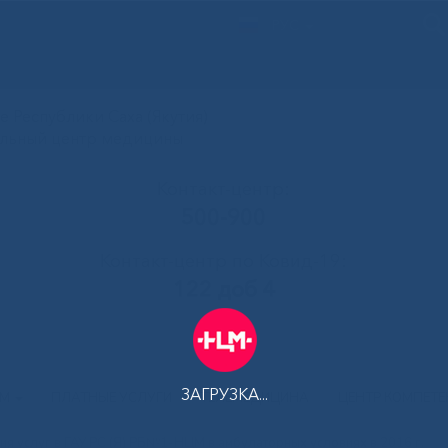
РУС
 Республики Саха (Якутия)
альный центр медицины
Контакт-центр:
500-900
Контакт-центр по Ковид-19:
122 доб 4
ЗАГРУЗКА...
АМ
ПЛАТНЫЕ УСЛУГИ
ТЕЛЕМЕДИЦИНА
ЦЕНТР КОМПЕТ
ия услуг в ГАУ РС (Я) РБ№1-НЦМ в амбулаторных условиях в 2016 г.