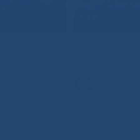
Горячая л
8-800-
анения РС(Я)