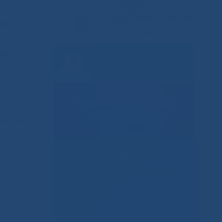
торных
виях
по
сть
гами в
анизации,
Решаем вместе