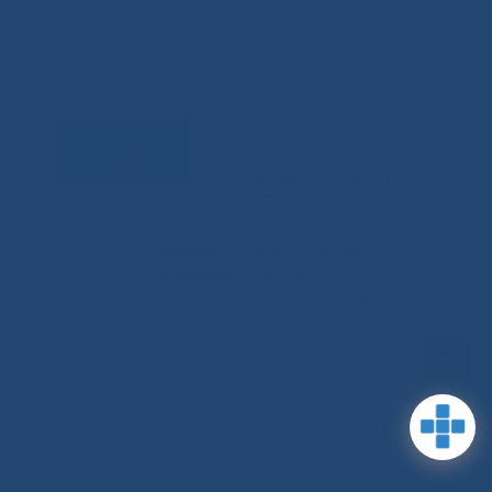
Задать
RSS-обновления
|
Карта сайта
вопрос
This site is protected by reCAPTCHA
and the Google Privacy Policyand
Terms of Service apply (Этот сайт
защищен reCAPTCHA, на нем
применимы Политика
конфиденциальности и Условия
использования Google).