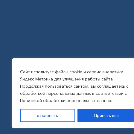
Государственное автономное
учреждение Республики Саха
(Якутия) Республиканская
больница №1 - Национальный
центр медицины
им.М.Е.Николаева
Сайт использует файлы cookie и сервис аналитики
Яндекс Метрика для улучшения работы сайта.
Все права защищены, 2026
Продолжая пользоваться сайтом, вы соглашаетесь с
обработкой персональных данных в соответствии с
Политика обработки
Политикой обработки персональных данных.
персональных данных
отклонять
Принять все