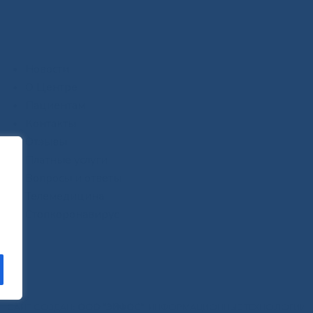
Новости
О Центре
Пациентам
Контакты
Отзывы
Платные услуги
Вопросы и ответы
Телемедицина
Стопкоронавирус
САЙТ СОЗДАН:
ООО "ЭЙФОС"
. ИНФОРМАЦИОННЫЕ ТЕХНОЛОГИИ