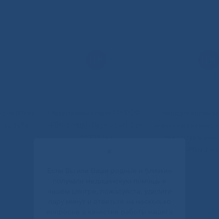
№1-НЦМ» от
Общественный совет ГАУ РС(Я)
О порядке организа
1-12/169а
«РБ№1-НЦМ» Протокол №3 от
мнения населения о к
24.03.2016 г.
предоставляемых
«РБ№1-Н
✕
Если Вы или Ваши родные и близкие
получали медицинскую помощь в
нашем центре, пожалуйста, уделите
пару минут и ответьте на несколько
вопросов о качестве работы нашего