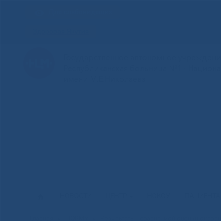
Для слабовидящих
Здоровая Якутия
Государственное автономное учреждение
Республиканская больница №1 - Национ
имени М.Е.Николаева
НОВОСТИ
ЦЕНТР
НОКОУ
ПАЦИЕНТ
Главная
»
НОКМУ
»
Результаты независимой оценки оказан