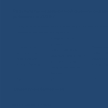
Результаты независимой оценки оказа
условиях в 2016 г.
Результаты независимой оценки медицинских органи
показателям, характеризующим
Комфортность
условий
Открытость и
Время ож
предоставления
доступность
предоста
медицинских услуг и
информации,
медицинс
доступность их
кол-во баллов
кол-во б
получения, кол-во
баллов
12
21
15
Общая сумма баллов — 68
Связанные материалы: