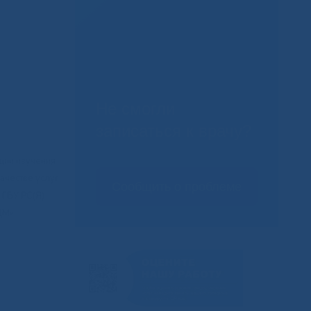
Не смогли
записаться к врачу?
ции изучения
ачестве услуг
Сообщить о проблеме
 ГБУ РС(Я)
ЦМ»