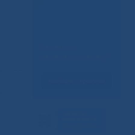
Не смогли
записаться к врачу?
ции изучения
ачестве услуг
Сообщить о проблеме
 ГБУ РС(Я)
ЦМ»