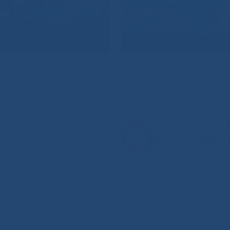
Горячая л
8-800-
анения РС(Я)