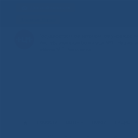
Для слабовидящих
Здоровая Якутия
Государственное автономное учреждение
Республиканская больница №1 - Национ
имени М.Е.Николаева
НОВОСТИ
ЦЕНТР
НОКОУ
ПАЦИЕНТ
Главная
»
НОКМУ
»
Результаты независимой оценки оказан