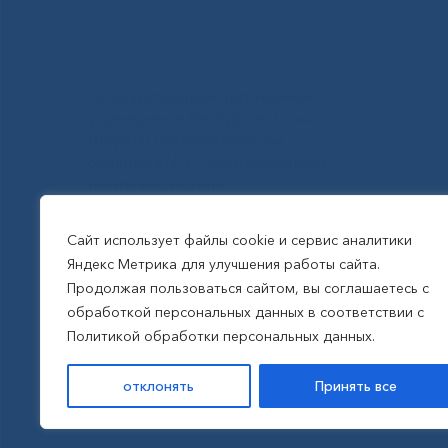
Государственное автономное
учреждение Республики Саха
(Якутия) Республиканская
больница №1 - Национальный
центр медицины
им.М.Е.Николаева
Сайт использует файлы cookie и сервис аналитики
Яндекс Метрика для улучшения работы сайта.
Все права защищены, 2026
Продолжая пользоваться сайтом, вы соглашаетесь с
обработкой персональных данных в соответствии с
Политика обработки
Политикой обработки персональных данных.
персональных данных
отклонять
Принять все