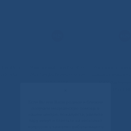
№1-НЦМ» от
Общественный совет ГАУ РС(Я)
О порядке организа
1-12/169а
«РБ№1-НЦМ» Протокол №3 от
мнения населения о к
24.03.2016 г.
предоставляемых
«РБ№1-Н
✕
Если Вы или Ваши родные и близкие
получали медицинскую помощь в
нашем центре, пожалуйста, уделите
пару минут и ответьте на несколько
вопросов о качестве работы нашего