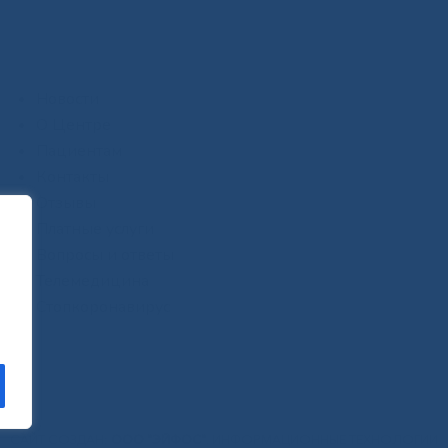
Новости
О Центре
Пациентам
Контакты
Отзывы
Платные услуги
Вопросы и ответы
Телемедицина
Стопкоронавирус
САЙТ СОЗДАН:
ООО "ЭЙФОС"
. ИНФОРМАЦИОННЫЕ ТЕХНОЛОГИИ