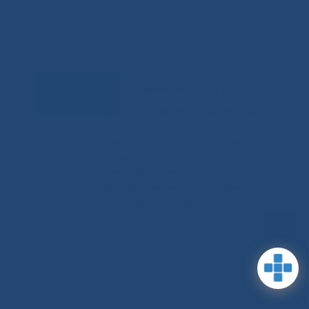
Задать
RSS-обновления
|
Карта сайта
вопрос
This site is protected by reCAPTCHA
and the Google Privacy Policyand
Terms of Service apply (Этот сайт
защищен reCAPTCHA, на нем
применимы Политика
конфиденциальности и Условия
использования Google).