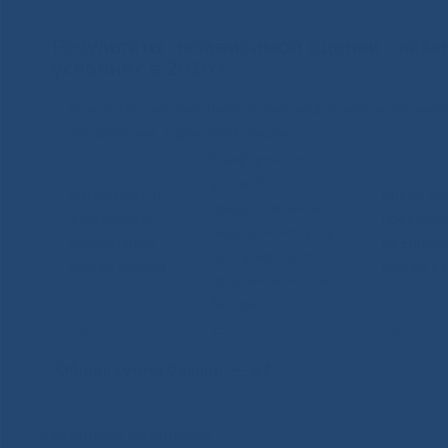
Результаты независимой оценки оказа
условиях в 2016 г.
Результаты независимой оценки медицинских органи
показателям, характеризующим
Комфортность
условий
Открытость и
Время ож
предоставления
доступность
предоста
медицинских услуг и
информации,
медицинс
доступность их
кол-во баллов
кол-во б
получения, кол-во
баллов
14
13
15
Общая сумма баллов — 67
Связанные материалы: