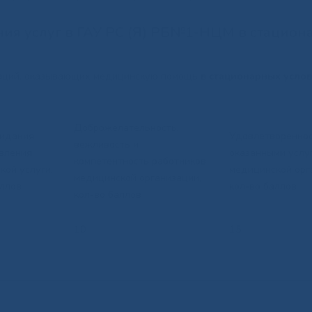
ния услуг в ГАУ РС (Я) РБ№1-НЦМ в стацио
заций, оказывающих медицинскую помощь
в стационарных услов
Доброжелательность,
идания
Удовлетворенно
вежливость и
вления
оказанными услу
компетентность работников
кой услуги,
медицинской орг
медицинской организации,
аллов
кол-во баллов
кол-во баллов
10
15