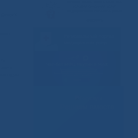
нарных
иях
по
сть
гами в
анизации,
Решаем вместе