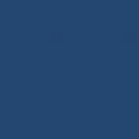
Результаты независимой оценки
Приказ ГАУ РС(Я) «РБ
оказания услуг в ГАУ РС (Я) РБ№1-
25.04.2016г. №01-0
НЦМ в амбулаторных условиях в
2016 г.