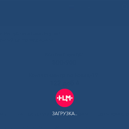
РУС
 Республики Саха (Якутия)
альный центр медицины
Контакт-центр:
500-900
Контакт-центр по Ковид-19:
122 доб 4
ЗАГРУЗКА...
АМ
ПЛАТНЫЕ УСЛУГИ
ТЕЛЕМЕДИЦИНА
ЦЕНТР КОМПЕТ
ия услуг в ГАУ РС (Я) РБ№1-НЦМ в стационарных условиях в 2016 г.