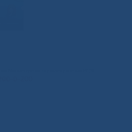
иния Министерства здравоохранения РС(Я)
200-0-200