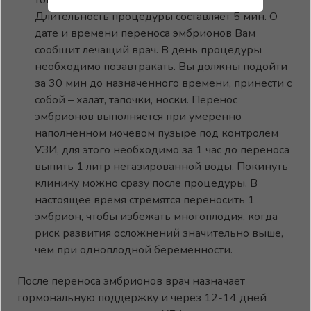
тончайшим катетером под контролем УЗИ.
Длительность процедуры составляет 5 мин. О
дате и времени переноса эмбрионов Вам
сообщит лечащий врач. В день процедуры
необходимо позавтракать. Вы должны подойти
за 30 мин до назначенного времени, принести с
собой – халат, тапочки, носки. Перенос
эмбрионов выполняется при умеренно
наполненном мочевом пузыре под контролем
УЗИ, для этого необходимо за 1 час до переноса
выпить 1 литр негазированной воды. Покинуть
клинику можно сразу после процедуры. В
настоящее время стремятся переносить 1
эмбрион, чтобы избежать многоплодия, когда
риск развития осложнений значительно выше,
чем при одноплодной беременности.
После переноса эмбрионов врач назначает
гормональную поддержку и через 12-14 дней